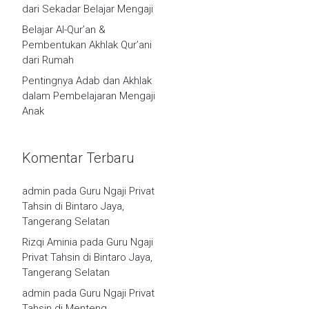
dari Sekadar Belajar Mengaji
Belajar Al-Qur’an &
Pembentukan Akhlak Qur’ani
dari Rumah
Pentingnya Adab dan Akhlak
dalam Pembelajaran Mengaji
Anak
Komentar Terbaru
admin
pada
Guru Ngaji Privat
Tahsin di Bintaro Jaya,
Tangerang Selatan
Rizqi Aminia
pada
Guru Ngaji
Privat Tahsin di Bintaro Jaya,
Tangerang Selatan
admin
pada
Guru Ngaji Privat
Tahsin di Menteng