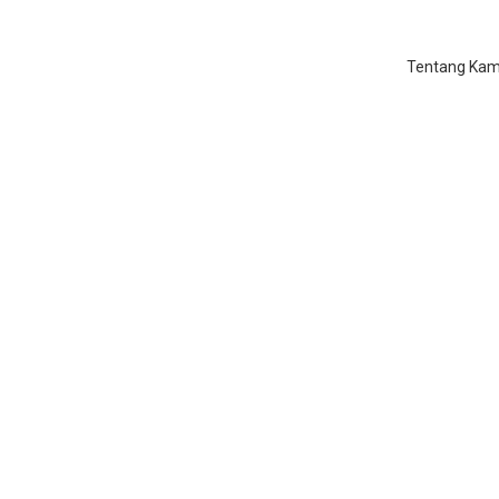
Tentang Kam
 Privat Ngaji Lansia di Dur
Home
/
Les Privat Ngaji Lansia di Duren Sawit