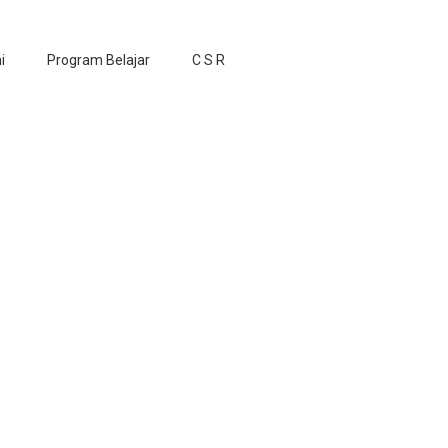
i
Program Belajar
C S R
en Sawit</span>