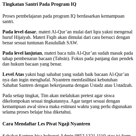
Tingkatan Santri Pada Program IQ
Proses pembelajaran pada program IQ berdasarkan kemampuan
santri.
Pada level dasar
, materi Al-Qur’an mulai dari Iqra yakni mengenal
huruf Hijaiyah. Materi Fiqih akan dimulai dari cara bersuci dengan
benar sesuai tuntunan Rasulullah SAW.
Pada level lanjutan
, materi baca tulis Al-Qur’an sudah masuk pada
tahap pembenaran bacaan (Tahsin). Fokus pada panjang dan pendek
dan hukum bacaan yang benar.
Level Atas
yakni bagi sahabat yang sudah baik bacaan Al-Qur’an
nya dan ingin menghafal. Nyantren memfasilitasi kebutuhan
Sahabat Santren dengan bekerjasama dengan Ustadz atau Ustadzah.
Pada setiap tingkat, Tim akan melalukan pretest agar siswa
dikelompokan sesuai tingkatannya. Agar target sesuai dengan
kemampuan awal siswa maka estimasi waktu yang perlu digunakan
selama proses belajar bisa diketahui.
Cara Mendaftar Les Pivat Ngaji Nyantren
Sahabat Santren bisa hubungi Admin 0852 1321 1110 atau isi form