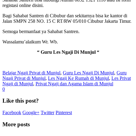
registasi online disini.
Bagi Sahabat Santren di Cibubur dan sekitarnya bisa ke kantor di
Jalan SMPN 258 NO. 15 C RT/RW 05/010 Cibubur Jakarta Timur.
Semoga bermanfaat ya Sahabat Santren.
Wassalamu’alaikum Wr. Wb.
“ Guru Les Ngaji Di Munjul “
Belajar Ngaji Privat di Munjul
,
Guru Les Ngaji Di Munjul
,
Guru
Ngaji Privat di Munjul
,
Les Ngaji Ke Rumah di Munjul
,
Les Privat
Ngaji di Munjul
,
Privat Ngaji dan Agama Islam di Munjul
0
Like this post?
Facebook
Google+
Twitter
Pinterest
More posts