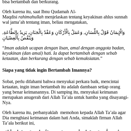
bisa bertambah dan berkurang.
Oleh karena itu, saat Ibnu Qudamah Al-
Maqdisi
rahimahullah
menjelaskan tentang keyakinan ahlus sunnah
wal jama’ah tentang iman, beliau mengatakan,
وَالْإِيمَانُ قَوْلٌ بِاللِّسَانِ, وَعَمَلٌ بِالْأَرْكَانِ وَعَقْدٌ بِالْجَنَانِ, يَزِيدُ بِالطَّاعَةِ,
وَيَنْقُصُ بِالْعِصْيَانِ
“
Iman adalah ucapan dengan lisan, amal dengan anggota badan,
keyakinan (dan amal) hati. Ia dapat bertambah dengan sebab
ketaatan, dan berkurang dengan sebab kemaksiatan.
”
Siapa yang tidak ingin Bertambah Imannya?
Sobat, perlu difahami bahwa menyukai perkara baik, mencintai
ketaatan, ingin iman bertambah itu adalah dambaan setiap orang
yang benar keimanannya. Di samping itu, menyukai keimanan
merupakan anugerah dari Allah Ta’ala untuk hamba yang disayangi-
Nya.
Oleh karena itu, perbanyaklah memohon kepada Allah Ta’ala agar
Dia menghiasi keimanan dalam hati Anda, simaklah firman Allah
Ta’ala berikut ini,