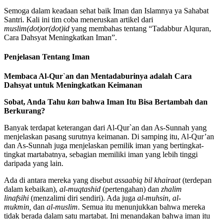
Semoga dalam keadaan sehat baik Iman dan Islamnya ya Sahabat
Santri. Kali ini tim coba meneruskan artikel dari
muslim(dot)or(dot)id
yang membahas tentang “Tadabbur Alquran,
Cara Dahsyat Meningkatkan Iman”.
Penjelasan Tentang Iman
Membaca Al-Qur`an dan Mentadaburinya adalah Cara
Dahsyat untuk Meningkatkan Keimanan
Sobat, Anda Tahu
kan
bahwa Iman Itu Bisa Bertambah dan
Berkurang?
Banyak terdapat keterangan dari Al-Qur`an dan As-Sunnah yang
menjelaskan pasang surutnya keimanan. Di samping itu, Al-Qur’an
dan As-Sunnah juga menjelaskan pemilik iman yang bertingkat-
tingkat martabatnya, sebagian memiliki iman yang lebih tinggi
daripada yang lain.
Ada di antara mereka yang disebut
assaabiq bil khairaat
(terdepan
dalam kebaikan),
al-muqtashid
(pertengahan) dan
zhalim
linafsihi
(menzalimi diri sendiri). Ada juga
al-muhsin
,
al-
mukmin,
dan
al-muslim
. Semua itu menunjukkan bahwa mereka
tidak berada dalam satu martabat. Ini menandakan bahwa iman itu