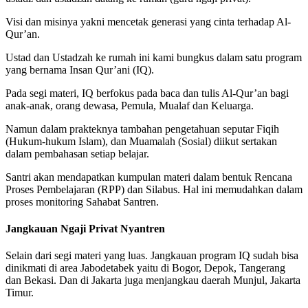
Visi dan misinya yakni mencetak generasi yang cinta terhadap Al-
Qur’an.
Ustad dan Ustadzah ke rumah ini kami bungkus dalam satu program
yang bernama Insan Qur’ani (IQ).
Pada segi materi, IQ berfokus pada baca dan tulis Al-Qur’an bagi
anak-anak, orang dewasa, Pemula, Mualaf dan Keluarga.
Namun dalam prakteknya tambahan pengetahuan seputar Fiqih
(Hukum-hukum Islam), dan Muamalah (Sosial) diikut sertakan
dalam pembahasan setiap belajar.
Santri akan mendapatkan kumpulan materi dalam bentuk Rencana
Proses Pembelajaran (RPP) dan Silabus. Hal ini memudahkan dalam
proses monitoring Sahabat Santren.
Jangkauan Ngaji Privat Nyantren
Selain dari segi materi yang luas. Jangkauan program IQ sudah bisa
dinikmati di area Jabodetabek yaitu di Bogor, Depok, Tangerang
dan Bekasi. Dan di Jakarta juga menjangkau daerah Munjul, Jakarta
Timur.