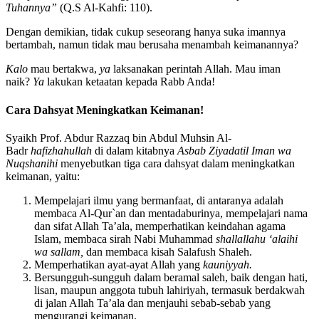
Tuhannya”
(Q.S Al-Kahfi: 110).
Dengan demikian, tidak cukup seseorang hanya suka imannya
bertambah, namun tidak mau berusaha menambah keimanannya?
Kalo
mau bertakwa,
ya
laksanakan perintah Allah. Mau iman
naik?
Ya
lakukan ketaatan kepada Rabb Anda!
Cara Dahsyat Meningkatkan Keimanan!
Syaikh Prof. Abdur Razzaq bin Abdul Muhsin Al-
Badr
hafizhahullah
di dalam kitabnya
Asbab Ziyadatil Iman wa
Nuqshanihi
menyebutkan tiga cara dahsyat dalam meningkatkan
keimanan, yaitu:
Mempelajari ilmu yang bermanfaat, di antaranya adalah
membaca Al-Qur`an dan mentadaburinya, mempelajari nama
dan sifat Allah Ta’ala, memperhatikan keindahan agama
Islam, membaca sirah Nabi Muhammad
shallallahu ‘alaihi
wa sallam,
dan membaca kisah Salafush Shaleh.
Memperhatikan ayat-ayat Allah yang
kauniyyah.
Bersungguh-sungguh dalam beramal saleh, baik dengan hati,
lisan, maupun anggota tubuh lahiriyah, termasuk berdakwah
di jalan Allah Ta’ala dan menjauhi sebab-sebab yang
mengurangi keimanan.