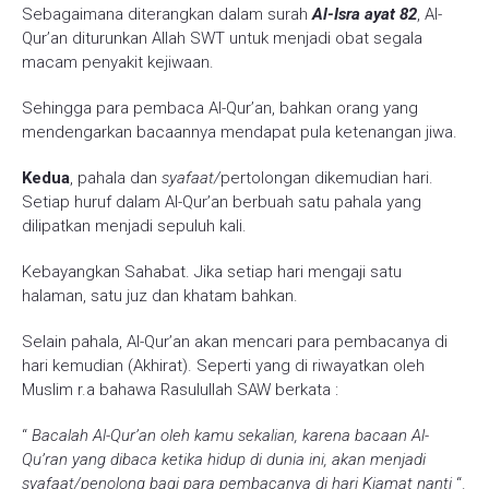
Sebagaimana diterangkan dalam surah
Al-Isra ayat 82
, Al-
Qur’an diturunkan Allah SWT untuk menjadi obat segala
macam penyakit kejiwaan.
Sehingga para pembaca Al-Qur’an, bahkan orang yang
mendengarkan bacaannya mendapat pula ketenangan jiwa.
Kedua
, pahala dan
syafaat/
pertolongan dikemudian hari.
Setiap huruf dalam Al-Qur’an berbuah satu pahala yang
dilipatkan menjadi sepuluh kali.
Kebayangkan Sahabat. Jika setiap hari mengaji satu
halaman, satu juz dan khatam bahkan.
Selain pahala, Al-Qur’an akan mencari para pembacanya di
hari kemudian (Akhirat). Seperti yang di riwayatkan oleh
Muslim r.a bahawa Rasulullah SAW berkata :
“
Bacalah Al-Qur’an oleh kamu sekalian, karena bacaan Al-
Qu’ran yang dibaca ketika hidup di dunia ini, akan menjadi
syafaat/penolong bagi para pembacanya di hari Kiamat nanti
“.