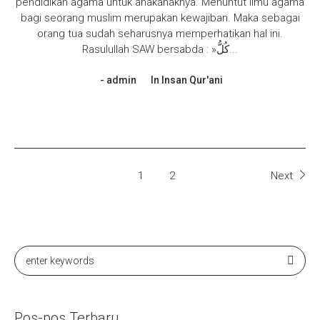
pendidikan agama untuk anakanaknya. Menuntut ilmu agama
bagi seorang muslim merupakan kewajiban. Maka sebagai
orang tua sudah seharusnya memperhatikan hal ini.
Rasulullah SAW bersabda : »كُلُّ...
admin
In
Insan Qur'ani
1
2
Next
Pos-pos Terbaru