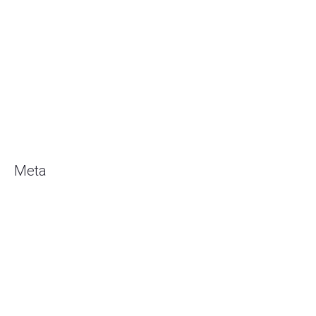
Januari 2019
Desember 2018
Oktober 2018
Juli 2018
Mei 2018
Maret 2018
Meta
Masuk
Entries
RSS
Comments
RSS
WordPress.org