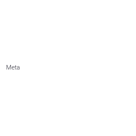
Januari 2019
Desember 2018
Oktober 2018
Juli 2018
Mei 2018
Maret 2018
Meta
Masuk
Entries
RSS
Comments
RSS
WordPress.org