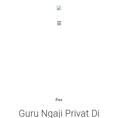
Tag: <span>Guru Ngaji
Privat di Jakarta
Selatan</span>
Home
/
Guru Ngaji Privat di Jakarta Selatan
Pos
Guru Ngaji Privat Di