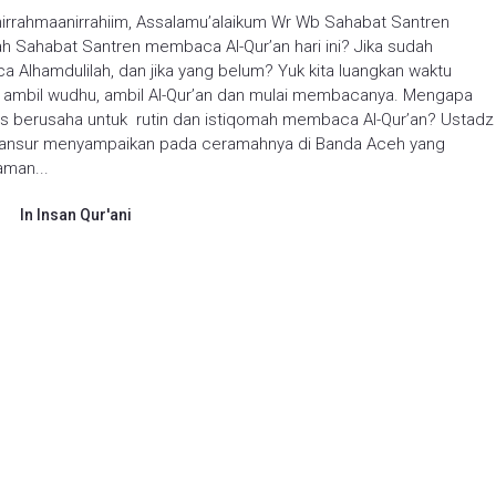
hirrahmaanirrahiim, Assalamu’alaikum Wr Wb Sahabat Santren
h Sahabat Santren membaca Al-Qur’an hari ini? Jika sudah
 Alhamdulilah, dan jika yang belum? Yuk kita luangkan waktu
, ambil wudhu, ambil Al-Qur’an dan mulai membacanya. Mengapa
rus berusaha untuk rutin dan istiqomah membaca Al-Qur’an? Ustadz
ansur menyampaikan pada ceramahnya di Banda Aceh yang
laman...
In
Insan Qur'ani