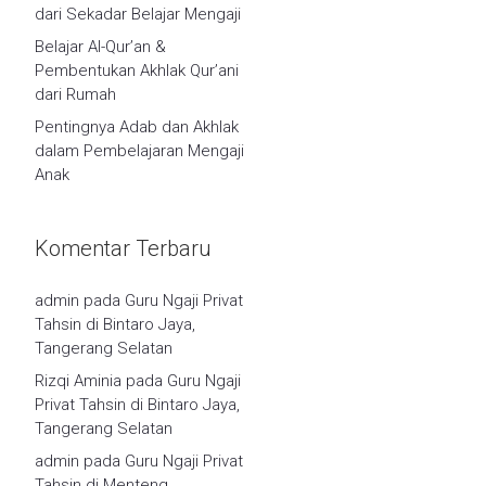
dari Sekadar Belajar Mengaji
Belajar Al-Qur’an &
Pembentukan Akhlak Qur’ani
dari Rumah
Pentingnya Adab dan Akhlak
dalam Pembelajaran Mengaji
Anak
Komentar Terbaru
admin
pada
Guru Ngaji Privat
Tahsin di Bintaro Jaya,
Tangerang Selatan
Rizqi Aminia
pada
Guru Ngaji
Privat Tahsin di Bintaro Jaya,
Tangerang Selatan
admin
pada
Guru Ngaji Privat
Tahsin di Menteng