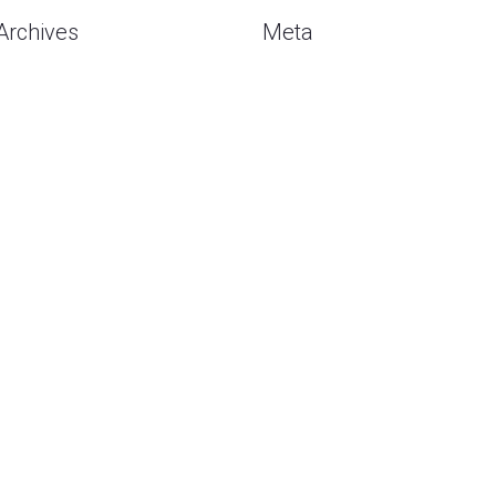
Archives
Meta
Agustus 2026
Masuk
Juli 2026
Entries
RSS
Mei 2026
Comments
RSS
Mei 2020
WordPress.org
April 2020
Februari 2020
Januari 2020
Desember 2019
November 2019
Oktober 2019
September 2019
Agustus 2019