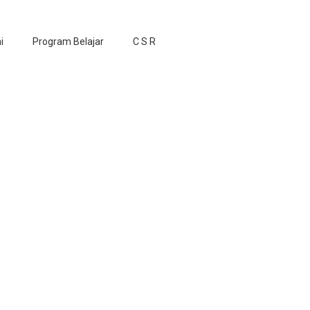
i
Program Belajar
C S R
i Harapan