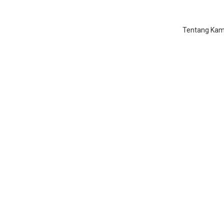
Tentang Kam
an>Belajar Mengaji Pemula d
Mulya</span>
Home
/
Belajar Mengaji Pemula di Harapan Mulya