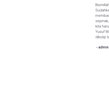
Bismilla
Sudahka
membaca
sejenak
kita ha
Yusuf M
dikutip 
admin