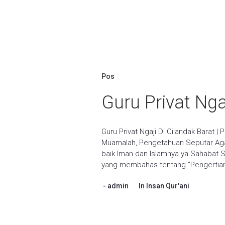
Pos
Guru Privat Nga
Guru Privat Ngaji Di Cilandak Barat | 
Muamalah, Pengetahuan Seputar Ag
baik Iman dan Islamnya ya Sahabat Sa
yang membahas tentang “Pengertian F
admin
In
Insan Qur'ani