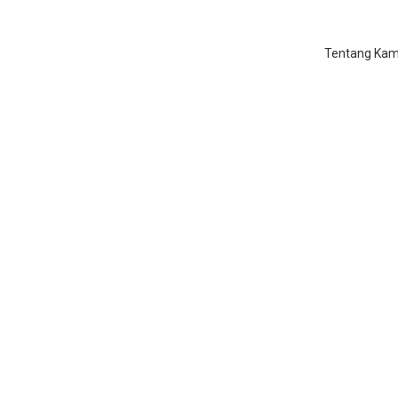
Tentang Kam
ajar Ngaji Privat di Ciland
Home
/
Belajar Ngaji Privat di Cilandak Barat