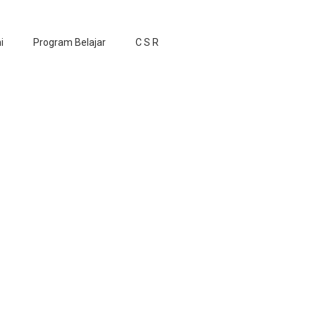
i
Program Belajar
C S R
ak Barat</span>