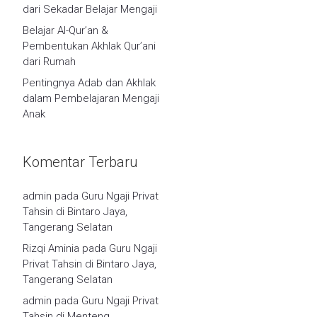
dari Sekadar Belajar Mengaji
Belajar Al-Qur’an &
Pembentukan Akhlak Qur’ani
dari Rumah
Pentingnya Adab dan Akhlak
dalam Pembelajaran Mengaji
Anak
Komentar Terbaru
admin
pada
Guru Ngaji Privat
Tahsin di Bintaro Jaya,
Tangerang Selatan
Rizqi Aminia
pada
Guru Ngaji
Privat Tahsin di Bintaro Jaya,
Tangerang Selatan
admin
pada
Guru Ngaji Privat
Tahsin di Menteng