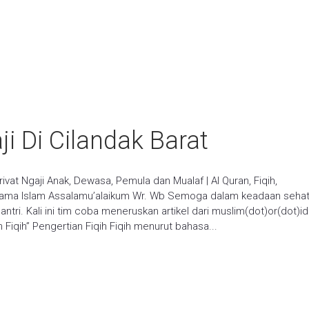
ji Di Cilandak Barat
Privat Ngaji Anak, Dewasa, Pemula dan Mualaf | Al Quran, Fiqih,
ama Islam Assalamu’alaikum Wr. Wb Semoga dalam keadaan seha
ntri. Kali ini tim coba meneruskan artikel dari muslim(dot)or(dot)id
iqih” Pengertian Fiqih Fiqih menurut bahasa...