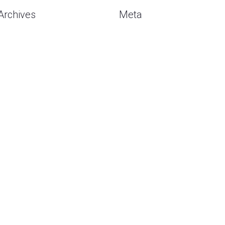
Archives
Meta
Agustus 2026
Masuk
Juli 2026
Entries
RSS
Mei 2026
Comments
RSS
Mei 2020
WordPress.org
April 2020
Februari 2020
Januari 2020
Desember 2019
November 2019
Oktober 2019
September 2019
Agustus 2019