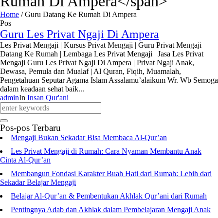
Rumah Di Ampera</span>
Home
/
Guru Datang Ke Rumah Di Ampera
Pos
Guru Les Privat Ngaji Di Ampera
Les Privat Mengaji | Kursus Privat Mengaji | Guru Privat Mengaji
Datang Ke Rumah | Lembaga Les Privat Mengaji | Jasa Les Privat
Mengaji Guru Les Privat Ngaji Di Ampera | Privat Ngaji Anak,
Dewasa, Pemula dan Mualaf | Al Quran, Fiqih, Muamalah,
Pengetahuan Seputar Agama Islam Assalamu’alaikum Wr. Wb Semoga
dalam keadaan sehat baik...
admin
In
Insan Qur'ani
Pos-pos Terbaru
Mengaji Bukan Sekadar Bisa Membaca Al-Qur’an
Les Privat Mengaji di Rumah: Cara Nyaman Membantu Anak
Cinta Al-Qur’an
Membangun Fondasi Karakter Buah Hati dari Rumah: Lebih dari
Sekadar Belajar Mengaji
Belajar Al-Qur’an & Pembentukan Akhlak Qur’ani dari Rumah
Pentingnya Adab dan Akhlak dalam Pembelajaran Mengaji Anak