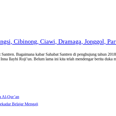
ungsi, Cibinong, Ciawi, Dramaga, Jonggol, Pa
Santren. Bagaimana kabar Sahabat Santren di penghujung tahun 2018 i
nna Ilayhi Roji’un. Belum lama ini kita telah mendengar berita duka m
a Al-Qur’an
ekadar Belajar Mengaji