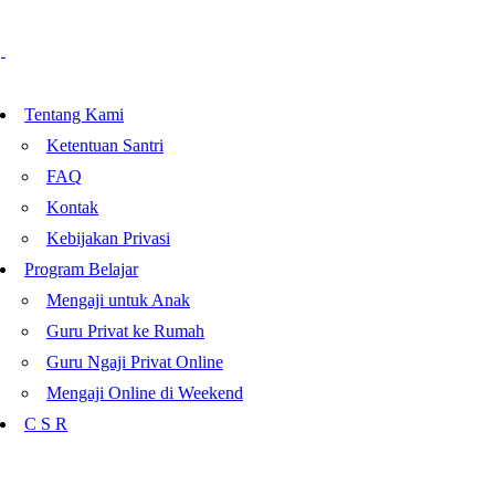
Tentang Kami
Ketentuan Santri
FAQ
Kontak
Kebijakan Privasi
Program Belajar
Mengaji untuk Anak
Guru Privat ke Rumah
Guru Ngaji Privat Online
Mengaji Online di Weekend
C S R