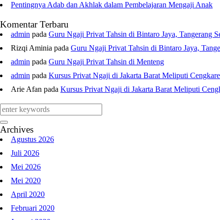
Pentingnya Adab dan Akhlak dalam Pembelajaran Mengaji Anak
Komentar Terbaru
admin
pada
Guru Ngaji Privat Tahsin di Bintaro Jaya, Tangerang S
Rizqi Aminia
pada
Guru Ngaji Privat Tahsin di Bintaro Jaya, Tang
admin
pada
Guru Ngaji Privat Tahsin di Menteng
admin
pada
Kursus Privat Ngaji di Jakarta Barat Meliputi Cengka
Arie Afan
pada
Kursus Privat Ngaji di Jakarta Barat Meliputi Cen
Archives
Agustus 2026
Juli 2026
Mei 2026
Mei 2020
April 2020
Februari 2020