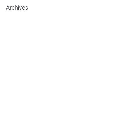
Archives
Agustus 2026
Juli 2026
Mei 2026
Mei 2020
April 2020
Februari 2020
Januari 2020
Desember 2019
November 2019
Oktober 2019
September 2019
Agustus 2019