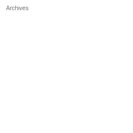
Archives
Agustus 2026
Juli 2026
Mei 2026
Mei 2020
April 2020
Februari 2020
Januari 2020
Desember 2019
November 2019
Oktober 2019
September 2019
Agustus 2019