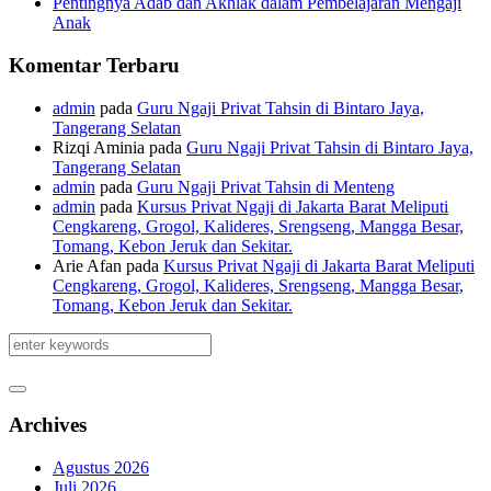
Pentingnya Adab dan Akhlak dalam Pembelajaran Mengaji
Anak
Komentar Terbaru
admin
pada
Guru Ngaji Privat Tahsin di Bintaro Jaya,
Tangerang Selatan
Rizqi Aminia
pada
Guru Ngaji Privat Tahsin di Bintaro Jaya,
Tangerang Selatan
admin
pada
Guru Ngaji Privat Tahsin di Menteng
admin
pada
Kursus Privat Ngaji di Jakarta Barat Meliputi
Cengkareng, Grogol, Kalideres, Srengseng, Mangga Besar,
Tomang, Kebon Jeruk dan Sekitar.
Arie Afan
pada
Kursus Privat Ngaji di Jakarta Barat Meliputi
Cengkareng, Grogol, Kalideres, Srengseng, Mangga Besar,
Tomang, Kebon Jeruk dan Sekitar.
Archives
Agustus 2026
Juli 2026