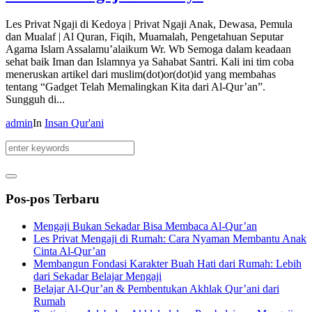
Les Privat Ngaji di Kedoya | Privat Ngaji Anak, Dewasa, Pemula
dan Mualaf | Al Quran, Fiqih, Muamalah, Pengetahuan Seputar
Agama Islam Assalamu’alaikum Wr. Wb Semoga dalam keadaan
sehat baik Iman dan Islamnya ya Sahabat Santri. Kali ini tim coba
meneruskan artikel dari muslim(dot)or(dot)id yang membahas
tentang “Gadget Telah Memalingkan Kita dari Al-Qur’an”.
Sungguh di...
admin
In
Insan Qur'ani
Pos-pos Terbaru
Mengaji Bukan Sekadar Bisa Membaca Al-Qur’an
Les Privat Mengaji di Rumah: Cara Nyaman Membantu Anak
Cinta Al-Qur’an
Membangun Fondasi Karakter Buah Hati dari Rumah: Lebih
dari Sekadar Belajar Mengaji
Belajar Al-Qur’an & Pembentukan Akhlak Qur’ani dari
Rumah