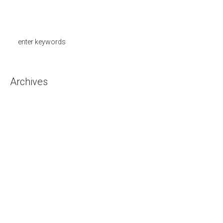
Archives
Agustus 2026
Juli 2026
Mei 2026
Mei 2020
April 2020
Februari 2020
Januari 2020
Desember 2019