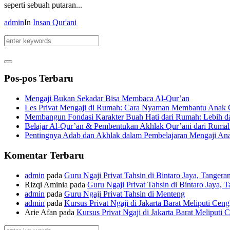
seperti sebuah putaran...
admin
In
Insan Qur'ani
Pos-pos Terbaru
Mengaji Bukan Sekadar Bisa Membaca Al-Qur’an
Les Privat Mengaji di Rumah: Cara Nyaman Membantu Anak C
Membangun Fondasi Karakter Buah Hati dari Rumah: Lebih da
Belajar Al-Qur’an & Pembentukan Akhlak Qur’ani dari Ruma
Pentingnya Adab dan Akhlak dalam Pembelajaran Mengaji An
Komentar Terbaru
admin
pada
Guru Ngaji Privat Tahsin di Bintaro Jaya, Tangera
Rizqi Aminia
pada
Guru Ngaji Privat Tahsin di Bintaro Jaya, 
admin
pada
Guru Ngaji Privat Tahsin di Menteng
admin
pada
Kursus Privat Ngaji di Jakarta Barat Meliputi Ce
Arie Afan
pada
Kursus Privat Ngaji di Jakarta Barat Meliputi