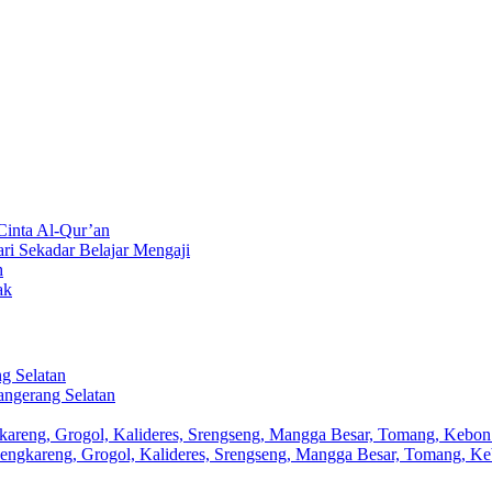
inta Al-Qur’an
ri Sekadar Belajar Mengaji
h
ak
ng Selatan
Tangerang Selatan
ngkareng, Grogol, Kalideres, Srengseng, Mangga Besar, Tomang, Kebon 
 Cengkareng, Grogol, Kalideres, Srengseng, Mangga Besar, Tomang, Ke