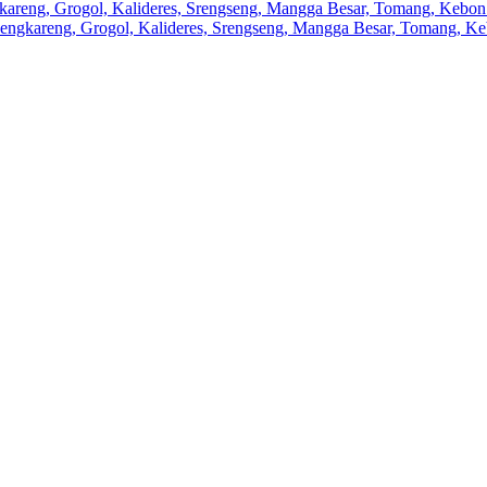
ngkareng, Grogol, Kalideres, Srengseng, Mangga Besar, Tomang, Kebon 
 Cengkareng, Grogol, Kalideres, Srengseng, Mangga Besar, Tomang, Ke