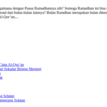
gaimana dengan Puasa Ramadhannya nih? Semoga Ramadhan ini bisa m
spesial dari bulan-bulan lainnya? Bulan Ramdhan merupakan bulan d
l-Qur’an,...
inta Al-Qur’an
ri Sekadar Belajar Mengaji
h
ak
ng Selatan
Tangerang Selatan