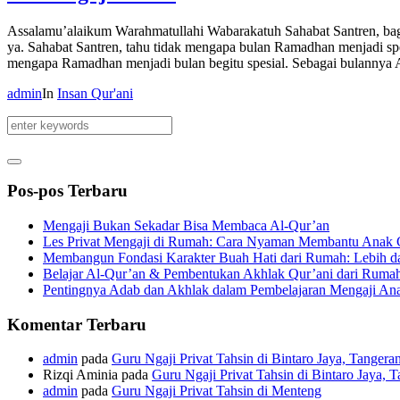
Assalamu’alaikum Warahmatullahi Wabarakatuh Sahabat Santren, ba
ya. Sahabat Santren, tahu tidak mengapa bulan Ramadhan menjadi 
mengapa Ramadhan menjadi bulan begitu spesial. Sebagai bulannya A
admin
In
Insan Qur'ani
Pos-pos Terbaru
Mengaji Bukan Sekadar Bisa Membaca Al-Qur’an
Les Privat Mengaji di Rumah: Cara Nyaman Membantu Anak C
Membangun Fondasi Karakter Buah Hati dari Rumah: Lebih da
Belajar Al-Qur’an & Pembentukan Akhlak Qur’ani dari Ruma
Pentingnya Adab dan Akhlak dalam Pembelajaran Mengaji An
Komentar Terbaru
admin
pada
Guru Ngaji Privat Tahsin di Bintaro Jaya, Tangera
Rizqi Aminia
pada
Guru Ngaji Privat Tahsin di Bintaro Jaya, 
admin
pada
Guru Ngaji Privat Tahsin di Menteng