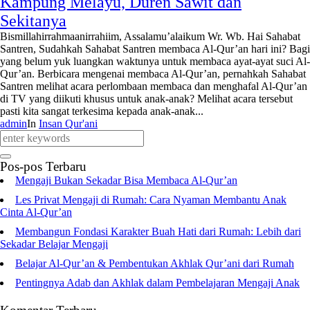
Kampung Melayu, Duren Sawit dan
Sekitanya
Bismillahirrahmaanirrahiim, Assalamu’alaikum Wr. Wb. Hai Sahabat
Santren, Sudahkah Sahabat Santren membaca Al-Qur’an hari ini? Bagi
yang belum yuk luangkan waktunya untuk membaca ayat-ayat suci Al-
Qur’an. Berbicara mengenai membaca Al-Qur’an, pernahkah Sahabat
Santren melihat acara perlombaan membaca dan menghafal Al-Qur’an
di TV yang diikuti khusus untuk anak-anak? Melihat acara tersebut
pasti kita sangat terkesima kepada anak-anak...
admin
In
Insan Qur'ani
Pos-pos Terbaru
Mengaji Bukan Sekadar Bisa Membaca Al-Qur’an
Les Privat Mengaji di Rumah: Cara Nyaman Membantu Anak
Cinta Al-Qur’an
Membangun Fondasi Karakter Buah Hati dari Rumah: Lebih dari
Sekadar Belajar Mengaji
Belajar Al-Qur’an & Pembentukan Akhlak Qur’ani dari Rumah
Pentingnya Adab dan Akhlak dalam Pembelajaran Mengaji Anak