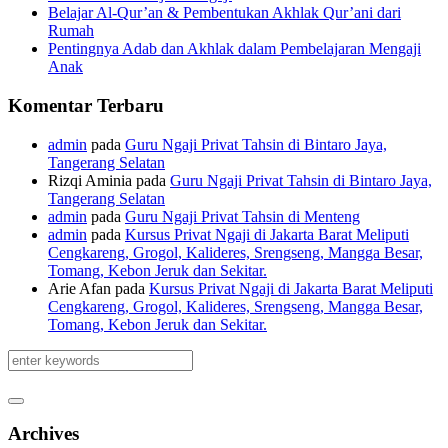
Belajar Al-Qur’an & Pembentukan Akhlak Qur’ani dari
Rumah
Pentingnya Adab dan Akhlak dalam Pembelajaran Mengaji
Anak
Komentar Terbaru
admin
pada
Guru Ngaji Privat Tahsin di Bintaro Jaya,
Tangerang Selatan
Rizqi Aminia
pada
Guru Ngaji Privat Tahsin di Bintaro Jaya,
Tangerang Selatan
admin
pada
Guru Ngaji Privat Tahsin di Menteng
admin
pada
Kursus Privat Ngaji di Jakarta Barat Meliputi
Cengkareng, Grogol, Kalideres, Srengseng, Mangga Besar,
Tomang, Kebon Jeruk dan Sekitar.
Arie Afan
pada
Kursus Privat Ngaji di Jakarta Barat Meliputi
Cengkareng, Grogol, Kalideres, Srengseng, Mangga Besar,
Tomang, Kebon Jeruk dan Sekitar.
Archives