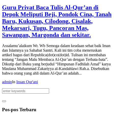
Guru Privat Baca Tulis Al-Qur’an di
Depok Meliputi Beji, Pondok Cina, Tanah
Baru, Kukusan, Cilodong, Cisalak,
Mekarsari, Tugu, Pancoran Mas,
Sawangan, Margonda dan sekitar.
Assalamu’alaikum Wr. Wb Semoga dalam keadaan sehat baik Iman
dan Islamnya ya Sahabat Santri. Kali ini tim coba meneruskan
artikel bagus dari Republica(dot)co(dot)id. Tulisan ini membahas
tentang “Jangan Malu Membaca Al-Qur’an dengan Terbata-bata”.
Dikutip dari Buku yang berjudul “Himpunan Fadhilah Amal” karya
Maulana Muhammad Zakariyya al-Kandahlawi Rah.a. Disebutkan
bahwa orang yang ahli dalam Al-Qur’an adalah...
admin
In
Insan Qur'ani
Pos-pos Terbaru