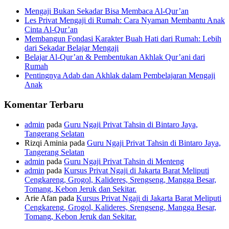
Mengaji Bukan Sekadar Bisa Membaca Al-Qur’an
Les Privat Mengaji di Rumah: Cara Nyaman Membantu Anak
Cinta Al-Qur’an
Membangun Fondasi Karakter Buah Hati dari Rumah: Lebih
dari Sekadar Belajar Mengaji
Belajar Al-Qur’an & Pembentukan Akhlak Qur’ani dari
Rumah
Pentingnya Adab dan Akhlak dalam Pembelajaran Mengaji
Anak
Komentar Terbaru
admin
pada
Guru Ngaji Privat Tahsin di Bintaro Jaya,
Tangerang Selatan
Rizqi Aminia
pada
Guru Ngaji Privat Tahsin di Bintaro Jaya,
Tangerang Selatan
admin
pada
Guru Ngaji Privat Tahsin di Menteng
admin
pada
Kursus Privat Ngaji di Jakarta Barat Meliputi
Cengkareng, Grogol, Kalideres, Srengseng, Mangga Besar,
Tomang, Kebon Jeruk dan Sekitar.
Arie Afan
pada
Kursus Privat Ngaji di Jakarta Barat Meliputi
Cengkareng, Grogol, Kalideres, Srengseng, Mangga Besar,
Tomang, Kebon Jeruk dan Sekitar.