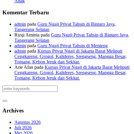
Anak
Komentar Terbaru
admin
pada
Guru Ngaji Privat Tahsin di Bintaro Jaya,
Tangerang Selatan
Rizqi Aminia
pada
Guru Ngaji Privat Tahsin di Bintaro Jaya,
Tangerang Selatan
admin
pada
Guru Ngaji Privat Tahsin di Menteng
admin
pada
Kursus Privat Ngaji di Jakarta Barat Meliputi
Cengkareng, Grogol, Kalideres, Srengseng, Mangga Besar,
Tomang, Kebon Jeruk dan Sekitar.
Arie Afan
pada
Kursus Privat Ngaji di Jakarta Barat Meliputi
Cengkareng, Grogol, Kalideres, Srengseng, Mangga Besar,
Tomang, Kebon Jeruk dan Sekitar.
Archives
Agustus 2026
Juli 2026
Mei 2026