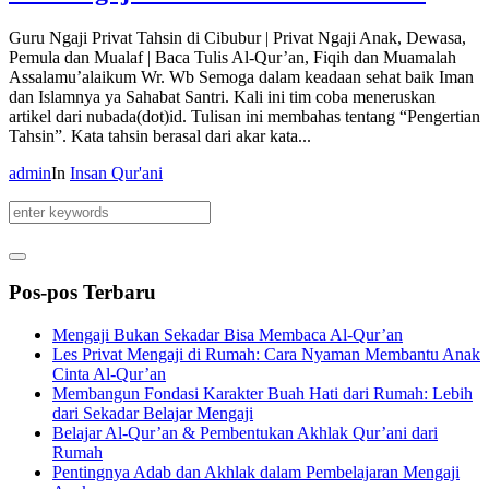
Guru Ngaji Privat Tahsin di Cibubur | Privat Ngaji Anak, Dewasa,
Pemula dan Mualaf | Baca Tulis Al-Qur’an, Fiqih dan Muamalah
Assalamu’alaikum Wr. Wb Semoga dalam keadaan sehat baik Iman
dan Islamnya ya Sahabat Santri. Kali ini tim coba meneruskan
artikel dari nubada(dot)id. Tulisan ini membahas tentang “Pengertian
Tahsin”. Kata tahsin berasal dari akar kata...
admin
In
Insan Qur'ani
Pos-pos Terbaru
Mengaji Bukan Sekadar Bisa Membaca Al-Qur’an
Les Privat Mengaji di Rumah: Cara Nyaman Membantu Anak
Cinta Al-Qur’an
Membangun Fondasi Karakter Buah Hati dari Rumah: Lebih
dari Sekadar Belajar Mengaji
Belajar Al-Qur’an & Pembentukan Akhlak Qur’ani dari
Rumah
Pentingnya Adab dan Akhlak dalam Pembelajaran Mengaji