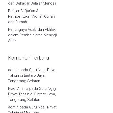
dari Sekadar Belajar Mengaji
Belajar Al-Qur’an &
Pembentukan Akhlak Qur’ani
dari Rumah
Pentingnya Adab dan Akhlak
dalam Pembelajaran Mengaji
Anak
Komentar Terbaru
admin
pada
Guru Ngaji Privat
Tahsin di Bintaro Jaya,
Tangerang Selatan
Rizqi Aminia
pada
Guru Ngaji
Privat Tahsin di Bintaro Jaya,
Tangerang Selatan
admin
pada
Guru Ngaji Privat
Tahsin di Menteng