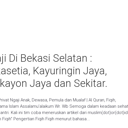
i Di Bekasi Selatan :
setia, Kayuringin Jaya,
kayon Jaya dan Sekitar.
Privat Ngaji Anak, Dewasa, Pemula dan Mualaf | Al Quran, Fiqih,
ama Islam Assalamu’alaikum Wr. Wb Semoga dalam keadaan seha
ntri. Kali ini tim coba meneruskan artikel dari muslim(dot)or(dot)id
iqih” Pengertian Fiqih Fiqih menurut bahasa...