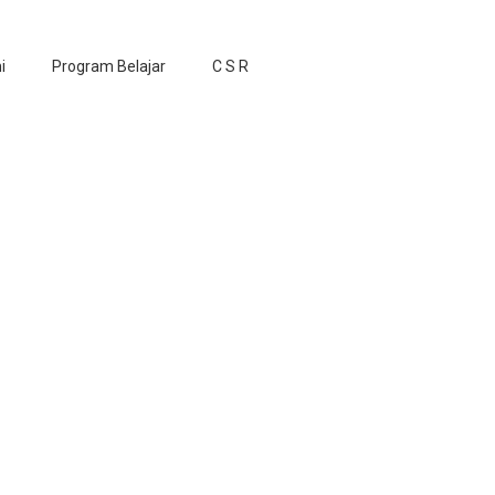
i
Program Belajar
C S R
n Jaya</span>