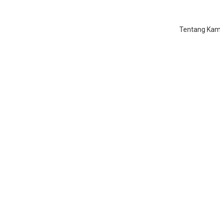
Tentang Kam
uru Privat Ngaji Di Pekayo
Home
/
Guru Privat Ngaji Di Pekayon Jaya