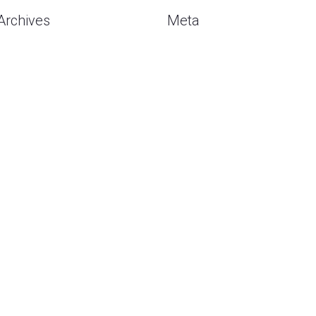
Archives
Meta
Agustus 2026
Masuk
Juli 2026
Entries
RSS
Mei 2026
Comments
RSS
Mei 2020
WordPress.org
April 2020
Februari 2020
Januari 2020
Desember 2019
November 2019
Oktober 2019
September 2019
Agustus 2019