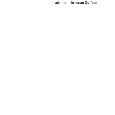
admin
In
Insan Qur'ani