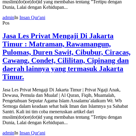
muslim(dot)or(dot)id yang membahas tentang ”Tertipu dengan
Dunia, Lalai dengan Kehidupan...
admin
In
Insan Qur'ani
Pos
Jasa Les Privat Mengaji Di Jakarta
Timur : Matraman, Rawamangun,
Pulomas, Duren Sawit, Cibubur, Ciracas,
Cawang, Condet, Cililitan, Cipinang dan
daerah lainnya yang termasuk Jakarta
Timur.
Jasa Les Privat Mengaji Di Jakarta Timur | Privat Ngaji Anak,
Dewasa, Pemula dan Mualaf | Al Quran, Fiqih, Muamalah,
Pengetahuan Seputar Agama Islam Assalamu’alaikum Wr. Wb
Semoga dalam keadaan sehat baik Iman dan Islamnya ya Sahabat
Santri. Kali ini tim coba meneruskan artikel dari
muslim(dot)or(dot)id yang membahas tentang ”Tertipu dengan
Dunia, Lalai dengan Kehidupan...
admin
In
Insan Qur'ani