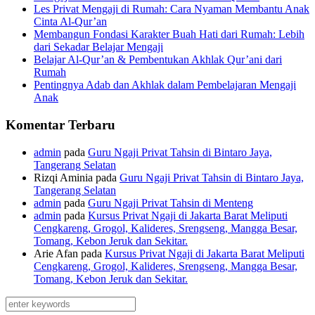
Les Privat Mengaji di Rumah: Cara Nyaman Membantu Anak
Cinta Al-Qur’an
Membangun Fondasi Karakter Buah Hati dari Rumah: Lebih
dari Sekadar Belajar Mengaji
Belajar Al-Qur’an & Pembentukan Akhlak Qur’ani dari
Rumah
Pentingnya Adab dan Akhlak dalam Pembelajaran Mengaji
Anak
Komentar Terbaru
admin
pada
Guru Ngaji Privat Tahsin di Bintaro Jaya,
Tangerang Selatan
Rizqi Aminia
pada
Guru Ngaji Privat Tahsin di Bintaro Jaya,
Tangerang Selatan
admin
pada
Guru Ngaji Privat Tahsin di Menteng
admin
pada
Kursus Privat Ngaji di Jakarta Barat Meliputi
Cengkareng, Grogol, Kalideres, Srengseng, Mangga Besar,
Tomang, Kebon Jeruk dan Sekitar.
Arie Afan
pada
Kursus Privat Ngaji di Jakarta Barat Meliputi
Cengkareng, Grogol, Kalideres, Srengseng, Mangga Besar,
Tomang, Kebon Jeruk dan Sekitar.