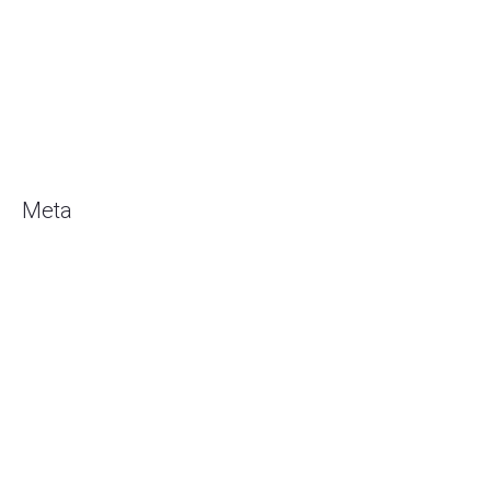
Desember 2018
Oktober 2018
Juli 2018
Mei 2018
Maret 2018
Meta
Masuk
Entries
RSS
Comments
RSS
WordPress.org