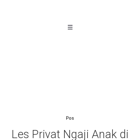
Tag: <span>Les Privat
Ngaji Pemula di
Matraman</span>
Home
/
Les Privat Ngaji Pemula di Matraman
Pos
Les Privat Ngaji Anak di