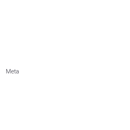
Januari 2019
Desember 2018
Oktober 2018
Juli 2018
Mei 2018
Maret 2018
Meta
Masuk
Entries
RSS
Comments
RSS
WordPress.org