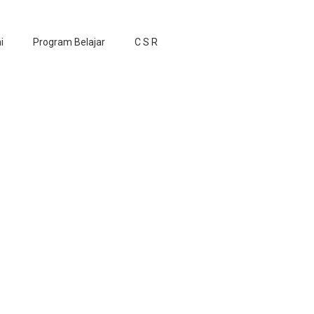
i
Program Belajar
C S R
slam di Grand