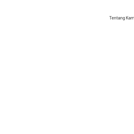
Tentang Kam
rivat Al Quran dan Agama I
Galaxy</span>
Home
/
Privat Al Quran dan Agama Islam di Grand Galaxy