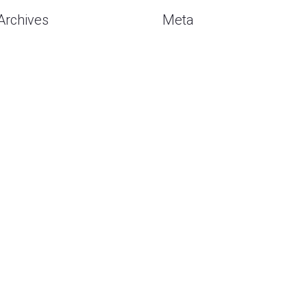
Archives
Meta
Agustus 2026
Masuk
Juli 2026
Entries
RSS
Mei 2026
Comments
RSS
Mei 2020
WordPress.org
April 2020
Februari 2020
Januari 2020
Desember 2019
November 2019
Oktober 2019
September 2019
Agustus 2019