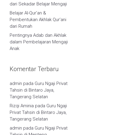
dari Sekadar Belajar Mengaji
Belajar Al-Qur’an &
Pembentukan Akhlak Qur’ani
dari Rumah
Pentingnya Adab dan Akhlak
dalam Pembelajaran Mengaji
Anak
Komentar Terbaru
admin
pada
Guru Ngaji Privat
Tahsin di Bintaro Jaya,
Tangerang Selatan
Rizqi Aminia
pada
Guru Ngaji
Privat Tahsin di Bintaro Jaya,
Tangerang Selatan
admin
pada
Guru Ngaji Privat
Tahsin di Menteng