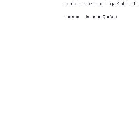
membahas tentang “Tiga Kiat Pentin
admin
In
Insan Qur'ani