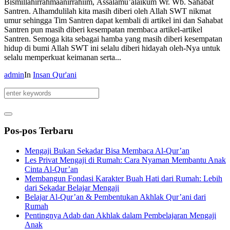
Bismillahirrahmaanirrahiim, Assalamu’alaikum Wr. Wb. Sahabat
Santren. Alhamdulilah kita masih diberi oleh Allah SWT nikmat
umur sehingga Tim Santren dapat kembali di artikel ini dan Sahabat
Santren pun masih diberi kesempatan membaca artikel-artikel
Santren. Semoga kita sebagai hamba yang masih diberi kesempatan
hidup di bumi Allah SWT ini selalu diberi hidayah oleh-Nya untuk
selalu memperkuat keimanan serta...
admin
In
Insan Qur'ani
Pos-pos Terbaru
Mengaji Bukan Sekadar Bisa Membaca Al-Qur’an
Les Privat Mengaji di Rumah: Cara Nyaman Membantu Anak
Cinta Al-Qur’an
Membangun Fondasi Karakter Buah Hati dari Rumah: Lebih
dari Sekadar Belajar Mengaji
Belajar Al-Qur’an & Pembentukan Akhlak Qur’ani dari
Rumah
Pentingnya Adab dan Akhlak dalam Pembelajaran Mengaji
Anak