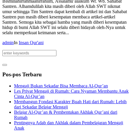
Bismillahirrahmaanirrahiim, Assalamu’alaikum Wr. Wb. Sahabat
Santren. Alhamdulilah kita masih diberi oleh Allah SWT nikmat
umur sehingga Tim Santren dapat kembali di artikel ini dan Sahabat
Santren pun masih diberi kesempatan membaca artikel-artikel
Santren. Semoga kita sebagai hamba yang masih diberi kesempatan
hidup di bumi Allah SWT ini selalu diberi hidayah oleh-Nya untuk
selalu memperkuat keimanan serta...
admin
In
Insan Qur'ani
Pos-pos Terbaru
Mengaji Bukan Sekadar Bisa Membaca Al-Qur’an
Les Privat Mengaji di Rumah: Cara Nyaman Membantu Anak
Cinta Al-Qur’an
Membangun Fondasi Karakter Buah Hati dari Rumah: Lebih
dari Sekadar Belajar Mengaji
Belajar Al-Qur’an & Pembentukan Akhlak Qur’ani dari
Rumah
Pentingnya Adab dan Akhlak dalam Pembelajaran Mengaji
Anak