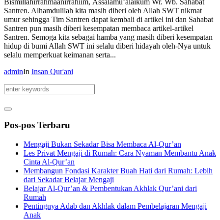
Bismillahirrahmaanirrahiim, Assalamu’alaikum Wr. Wb. Sahabat
Santren. Alhamdulilah kita masih diberi oleh Allah SWT nikmat
umur sehingga Tim Santren dapat kembali di artikel ini dan Sahabat
Santren pun masih diberi kesempatan membaca artikel-artikel
Santren. Semoga kita sebagai hamba yang masih diberi kesempatan
hidup di bumi Allah SWT ini selalu diberi hidayah oleh-Nya untuk
selalu memperkuat keimanan serta...
admin
In
Insan Qur'ani
Pos-pos Terbaru
Mengaji Bukan Sekadar Bisa Membaca Al-Qur’an
Les Privat Mengaji di Rumah: Cara Nyaman Membantu Anak
Cinta Al-Qur’an
Membangun Fondasi Karakter Buah Hati dari Rumah: Lebih
dari Sekadar Belajar Mengaji
Belajar Al-Qur’an & Pembentukan Akhlak Qur’ani dari
Rumah
Pentingnya Adab dan Akhlak dalam Pembelajaran Mengaji
Anak