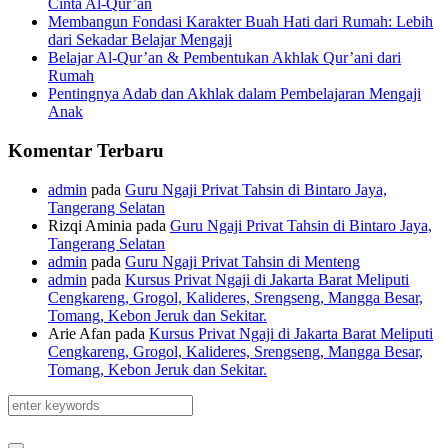
Cinta Al-Qur’an
Membangun Fondasi Karakter Buah Hati dari Rumah: Lebih
dari Sekadar Belajar Mengaji
Belajar Al-Qur’an & Pembentukan Akhlak Qur’ani dari
Rumah
Pentingnya Adab dan Akhlak dalam Pembelajaran Mengaji
Anak
Komentar Terbaru
admin
pada
Guru Ngaji Privat Tahsin di Bintaro Jaya,
Tangerang Selatan
Rizqi Aminia
pada
Guru Ngaji Privat Tahsin di Bintaro Jaya,
Tangerang Selatan
admin
pada
Guru Ngaji Privat Tahsin di Menteng
admin
pada
Kursus Privat Ngaji di Jakarta Barat Meliputi
Cengkareng, Grogol, Kalideres, Srengseng, Mangga Besar,
Tomang, Kebon Jeruk dan Sekitar.
Arie Afan
pada
Kursus Privat Ngaji di Jakarta Barat Meliputi
Cengkareng, Grogol, Kalideres, Srengseng, Mangga Besar,
Tomang, Kebon Jeruk dan Sekitar.