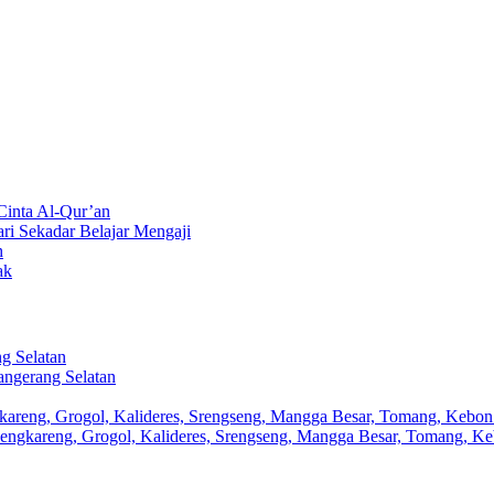
inta Al-Qur’an
ri Sekadar Belajar Mengaji
h
ak
ng Selatan
Tangerang Selatan
ngkareng, Grogol, Kalideres, Srengseng, Mangga Besar, Tomang, Kebon 
 Cengkareng, Grogol, Kalideres, Srengseng, Mangga Besar, Tomang, Ke