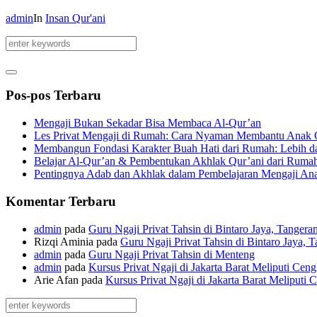
admin
In
Insan Qur'ani
Pos-pos Terbaru
Mengaji Bukan Sekadar Bisa Membaca Al-Qur’an
Les Privat Mengaji di Rumah: Cara Nyaman Membantu Anak C
Membangun Fondasi Karakter Buah Hati dari Rumah: Lebih da
Belajar Al-Qur’an & Pembentukan Akhlak Qur’ani dari Ruma
Pentingnya Adab dan Akhlak dalam Pembelajaran Mengaji An
Komentar Terbaru
admin
pada
Guru Ngaji Privat Tahsin di Bintaro Jaya, Tangera
Rizqi Aminia
pada
Guru Ngaji Privat Tahsin di Bintaro Jaya, 
admin
pada
Guru Ngaji Privat Tahsin di Menteng
admin
pada
Kursus Privat Ngaji di Jakarta Barat Meliputi Ce
Arie Afan
pada
Kursus Privat Ngaji di Jakarta Barat Meliputi