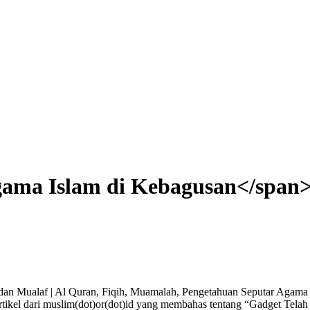
gama Islam di Kebagusan</span
a dan Mualaf | Al Quran, Fiqih, Muamalah, Pengetahuan Seputar Agam
artikel dari muslim(dot)or(dot)id yang membahas tentang “Gadget Tela