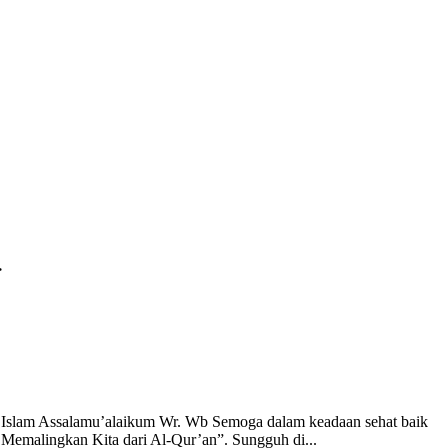
>
a Islam Assalamu’alaikum Wr. Wb Semoga dalam keadaan sehat baik
h Memalingkan Kita dari Al-Qur’an”. Sungguh di...