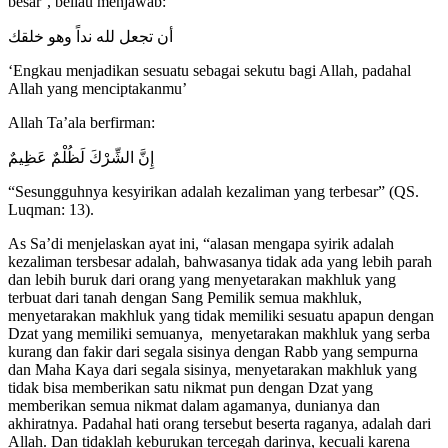
besar’, beliau menjawab:
أن تجعل لله نداً وهو خلقك
‘Engkau menjadikan sesuatu sebagai sekutu bagi Allah, padahal
Allah yang menciptakanmu’
Allah Ta’ala berfirman:
إِنَّ الشِّرْكَ لَظُلْمٌ عَظِيمٌ
“Sesungguhnya kesyirikan adalah kezaliman yang terbesar” (QS.
Luqman: 13).
As Sa’di menjelaskan ayat ini, “alasan mengapa syirik adalah
kezaliman tersbesar adalah, bahwasanya tidak ada yang lebih parah
dan lebih buruk dari orang yang menyetarakan makhluk yang
terbuat dari tanah dengan Sang Pemilik semua makhluk,
menyetarakan makhluk yang tidak memiliki sesuatu apapun dengan
Dzat yang memiliki semuanya, menyetarakan makhluk yang serba
kurang dan fakir dari segala sisinya dengan Rabb yang sempurna
dan Maha Kaya dari segala sisinya, menyetarakan makhluk yang
tidak bisa memberikan satu nikmat pun dengan Dzat yang
memberikan semua nikmat dalam agamanya, dunianya dan
akhiratnya. Padahal hati orang tersebut beserta raganya, adalah dari
Allah. Dan tidaklah keburukan tercegah darinya, kecuali karena