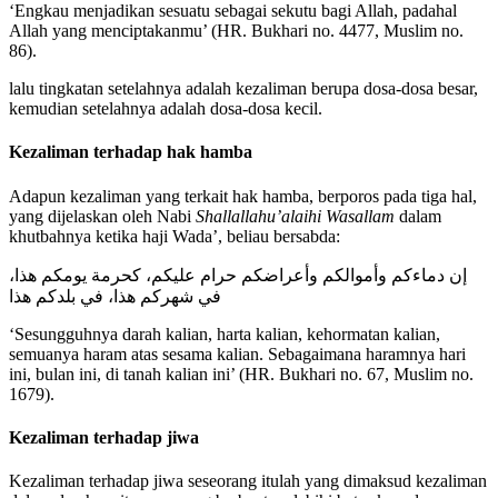
‘Engkau menjadikan sesuatu sebagai sekutu bagi Allah, padahal
Allah yang menciptakanmu’ (HR. Bukhari no. 4477, Muslim no.
86).
lalu tingkatan setelahnya adalah kezaliman berupa dosa-dosa besar,
kemudian setelahnya adalah dosa-dosa kecil.
Kezaliman terhadap hak hamba
Adapun kezaliman yang terkait hak hamba, berporos pada tiga hal,
yang dijelaskan oleh Nabi
Shallallahu’alaihi Wasallam
dalam
khutbahnya ketika haji Wada’, beliau bersabda:
إن دماءكم وأموالكم وأعراضكم حرام عليكم، كحرمة يومكم هذا،
في شهركم هذا، في بلدكم هذا
‘Sesungguhnya darah kalian, harta kalian, kehormatan kalian,
semuanya haram atas sesama kalian. Sebagaimana haramnya hari
ini, bulan ini, di tanah kalian ini’ (HR. Bukhari no. 67, Muslim no.
1679).
Kezaliman terhadap jiwa
Kezaliman terhadap jiwa seseorang itulah yang dimaksud kezaliman