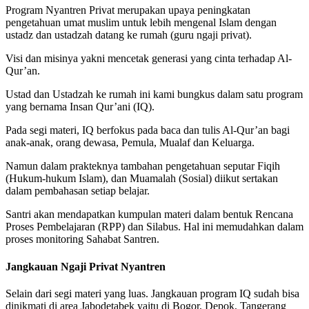
Program Nyantren Privat merupakan upaya peningkatan
pengetahuan umat muslim untuk lebih mengenal Islam dengan
ustadz dan ustadzah datang ke rumah (guru ngaji privat).
Visi dan misinya yakni mencetak generasi yang cinta terhadap Al-
Qur’an.
Ustad dan Ustadzah ke rumah ini kami bungkus dalam satu program
yang bernama Insan Qur’ani (IQ).
Pada segi materi, IQ berfokus pada baca dan tulis Al-Qur’an bagi
anak-anak, orang dewasa, Pemula, Mualaf dan Keluarga.
Namun dalam prakteknya tambahan pengetahuan seputar Fiqih
(Hukum-hukum Islam), dan Muamalah (Sosial) diikut sertakan
dalam pembahasan setiap belajar.
Santri akan mendapatkan kumpulan materi dalam bentuk Rencana
Proses Pembelajaran (RPP) dan Silabus. Hal ini memudahkan dalam
proses monitoring Sahabat Santren.
Jangkauan Ngaji Privat Nyantren
Selain dari segi materi yang luas. Jangkauan program IQ sudah bisa
dinikmati di area Jabodetabek yaitu di Bogor, Depok, Tangerang