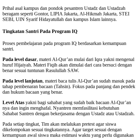
Prihal asal kampus dan pondok pesantren Ustadz dan Ustadzah
beragam seperti Gontor, LIPIA Jakarta, Al-Hikmah Jakarta, STEI
SEBI, UIN Syarif Hidayatullah dan kampus Islam lainnya.
Tingkatan Santri Pada Program IQ
Proses pembelajaran pada program IQ berdasarkan kemampuan
santri.
Pada level dasar
, materi Al-Qur’an mulai dari Iqra yakni mengenal
huruf Hijaiyah. Materi Fiqih akan dimulai dari cara bersuci dengan
benar sesuai tuntunan Rasulullah SAW.
Pada level lanjutan
, materi baca tulis Al-Qur’an sudah masuk pada
tahap pembenaran bacaan (Tahsin). Fokus pada panjang dan pendek
dan hukum bacaan yang benar.
Level Atas
yakni bagi sahabat yang sudah baik bacaan Al-Qur’an
nya dan ingin menghafal. Nyantren memfasilitasi kebutuhan
Sahabat Santren dengan bekerjasama dengan Ustadz atau Ustadzah.
Pada setiap tingkat, Tim akan melalukan pretest agar siswa
dikelompokan sesuai tingkatannya. Agar target sesuai dengan
kemampuan awal siswa maka estimasi waktu yang perlu digunakan