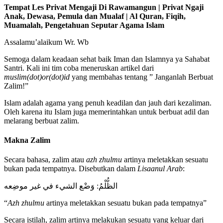
Tempat Les Privat Mengaji Di Rawamangun | Privat Ngaji
Anak, Dewasa, Pemula dan Mualaf | Al Quran, Fiqih,
Muamalah, Pengetahuan Seputar Agama Islam
Assalamu’alaikum Wr. Wb
Semoga dalam keadaan sehat baik Iman dan Islamnya ya Sahabat
Santri. Kali ini tim coba meneruskan artikel dari
muslim(dot)or(dot)id
yang membahas tentang ” Janganlah Berbuat
Zalim!”
Islam adalah agama yang penuh keadilan dan jauh dari kezaliman.
Oleh karena itu Islam juga memerintahkan untuk berbuat adil dan
melarang berbuat zalim.
Makna Zalim
Secara bahasa, zalim atau
azh zhulmu
artinya meletakkan sesuatu
bukan pada tempatnya. Disebutkan dalam
Lisaanul Arab
:
الظُّلْمُ: وَضْع الشيء في غير موضِعه
“
Azh zhulmu
artinya meletakkan sesuatu bukan pada tempatnya”
Secara istilah, zalim artinya melakukan sesuatu yang keluar dari