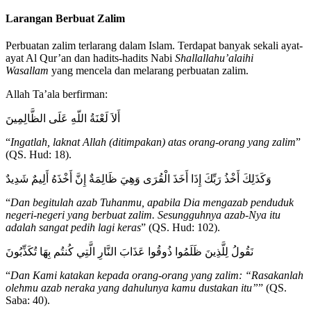
Larangan Berbuat Zalim
Perbuatan zalim terlarang dalam Islam. Terdapat banyak sekali ayat-
ayat Al Qur’an dan hadits-hadits Nabi
Shallallahu’alaihi
Wasallam
yang mencela dan melarang perbuatan zalim.
Allah Ta’ala berfirman:
أَلاَ لَعْنَةُ اللّهِ عَلَى الظَّالِمِينَ
“
Ingatlah, laknat Allah (ditimpakan) atas orang-orang yang zalim
”
(QS. Hud: 18).
وَكَذَلِكَ أَخْذُ رَبِّكَ إِذَا أَخَذَ الْقُرَى وَهِيَ ظَالِمَةٌ إِنَّ أَخْذَهُ أَلِيمٌ شَدِيدٌ
“
Dan begitulah azab Tuhanmu, apabila Dia mengazab penduduk
negeri-negeri yang berbuat zalim. Sesungguhnya azab-Nya itu
adalah sangat pedih lagi keras
” (QS. Hud: 102).
نَقُولُ لِلَّذِينَ ظَلَمُوا ذُوقُوا عَذَابَ النَّارِ الَّتِي كُنتُم بِهَا تُكَذِّبُونَ
“
Dan Kami katakan kepada orang-orang yang zalim: “Rasakanlah
olehmu azab neraka yang dahulunya kamu dustakan itu”
” (QS.
Saba: 40).