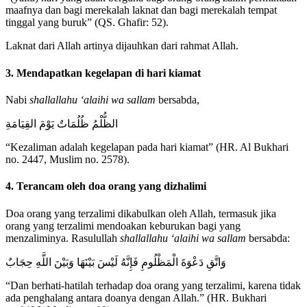
maafnya dan bagi merekalah laknat dan bagi merekalah tempat
tinggal yang buruk” (QS. Ghafir: 52).
Laknat dari Allah artinya dijauhkan dari rahmat Allah.
3. Mendapatkan kegelapan di hari kiamat
Nabi
shallallahu ‘alaihi wa sallam
bersabda,
الظُّلْمُ ظُلُمَاتٌ يَوْمَ القِيَامَةِ
“Kezaliman adalah kegelapan pada hari kiamat” (HR. Al Bukhari
no. 2447, Muslim no. 2578).
4. Terancam oleh doa orang yang dizhalimi
Doa orang yang terzalimi dikabulkan oleh Allah, termasuk jika
orang yang terzalimi mendoakan keburukan bagi yang
menzaliminya. Rasulullah
shallallahu ‘alaihi wa sallam
bersabda:
وَاتَّقِ دَعْوَةَ الْمَظْلُومِ فَإِنَّهُ لَيْسَ بَيْنَهَا وَبَيْنَ اللَّهِ حِجَابٌ
“Dan berhati-hatilah terhadap doa orang yang terzalimi, karena tidak
ada penghalang antara doanya dengan Allah.” (HR. Bukhari