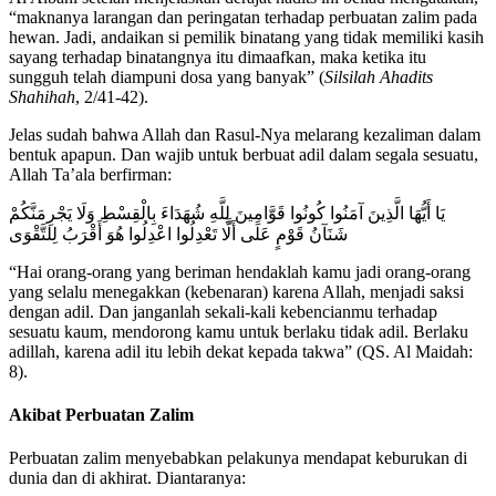
“maknanya larangan dan peringatan terhadap perbuatan zalim pada
hewan. Jadi, andaikan si pemilik binatang yang tidak memiliki kasih
sayang terhadap binatangnya itu dimaafkan, maka ketika itu
sungguh telah diampuni dosa yang banyak” (
Silsilah Ahadits
Shahihah
, 2/41-42).
Jelas sudah bahwa Allah dan Rasul-Nya melarang kezaliman dalam
bentuk apapun. Dan wajib untuk berbuat adil dalam segala sesuatu,
Allah Ta’ala berfirman:
يَا أَيُّهَا الَّذِينَ آمَنُوا كُونُوا قَوَّامِينَ لِلَّهِ شُهَدَاءَ بِالْقِسْطِ وَلَا يَجْرِمَنَّكُمْ
شَنَآنُ قَوْمٍ عَلَى أَلَّا تَعْدِلُوا اعْدِلُوا هُوَ أَقْرَبُ لِلتَّقْوَى
“Hai orang-orang yang beriman hendaklah kamu jadi orang-orang
yang selalu menegakkan (kebenaran) karena Allah, menjadi saksi
dengan adil. Dan janganlah sekali-kali kebencianmu terhadap
sesuatu kaum, mendorong kamu untuk berlaku tidak adil. Berlaku
adillah, karena adil itu lebih dekat kepada takwa” (QS. Al Maidah:
8).
Akibat Perbuatan Zalim
Perbuatan zalim menyebabkan pelakunya mendapat keburukan di
dunia dan di akhirat. Diantaranya: