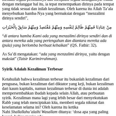
dengan melanggar hal itu, ia tepat menempatkan dirinya pada tempat
yang tidak sesuai dan inilah kezaliman. Oleh karena itu Allah Ta’ala
menyebutkan hamba-Nya yang bermaksiat dengan “menzalimi
dirinya sendiri”,
مِنْ عِبَادِنَا فَمِنْهُمْ ظَالِمٌ لِنَفْسِهِ وَمِنْهُمْ مُقْتَصِدٌ وَمِنْهُمْ سَابِقٌ بِالْخَيْرَاتِ
“
di antara hamba Kami ada yang menzalimi dirinya sendiri dan di
antara mereka ada yang pertengahan dan diantara mereka ada
(pula) yang berlomba berbuat kebaikan
” (QS. Fathir: 32).
As Sa’di mengatakan: “
ada yang menzalimi dirinya,
yaitu dengan
maksiat” (
Taisir Karimirrahman)
.
Syirik Adalah Kezaliman Terbesar
Ketahuilah bahwa kezaliman terbesar itu bukanlah kezaliman dari
penguasa, bukan kezaliman dari diktator yang keji, bukan kezaliman
dari kaum kapitalis, namun kezaliman terbesar di dunia ini adalah
mempersembahkan ibadah kepada selain Allah, atau perbuatan
syirik. Kezaliman mana lagi yang lebih besar dari menyekutukan
Rabb yang telah menciptakan kita, memberi segala nikmat dan
keselamatan selama ini? Oleh karena itu ketika
Nabi
Shallallahu’alaihi Wasallam
ditanya: ‘dosa apa yang paling