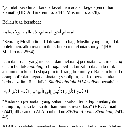
“jauhilah kezaliman karena kezaliman adalah kegelapan di hari
kiamat” (HR. Al Bukhari no. 2447, Muslim no. 2578).
Beliau juga bersabda:
المسلم أخو المسلم، لا يظلمه، ولا يسلمه
“Seorang Muslim itu adalah saudara bagi Muslim yang lain, tidak
boleh menzaliminya dan tidak boleh menelantarkannya” (HR.
Muslim no. 2564).
Dan dalil-dalil yang mencela dan melarang perbuatan zalam datang
dalam bentuk
muthlaq
, sehingga perbuatan zalim dalam bentuk
apapun dan kepada siapa pun terlarang hukumnya. Bahkan kepada
orang kafir dan kepada binatang sekalipun, tidak diperkenankan
berbuat zalim. Rasulullah
Shallallahu’alaihi Wasallam
bersabda:
لَوْ غُفِرَ لَكُمْ مَا تَأْتُونَ إِلَى الْبَهَائِمِ , لَغُفِرَ لَكُمْ كَثِيرًا
“Andaikan perbuatan yang kalian lakukan terhadap binatang itu
diampuni, maka ketika itu diampuni banyak dosa” (HR. Ahmad
6/441, dihasankan Al Albani dalam
Silsilah Ahadits Shahihah
, 2/41-
42).
Al Albani setelah menjelaskan derajat hadits ini beliau mengatakan,