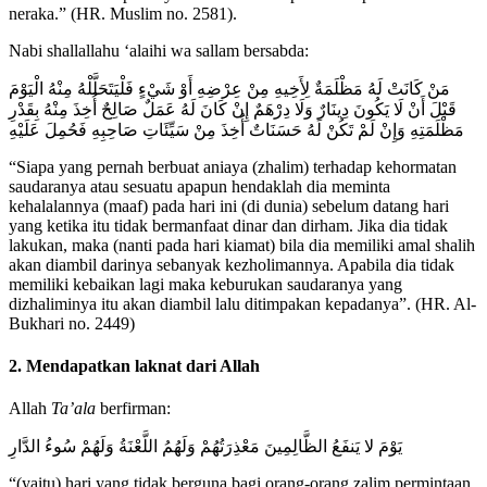
neraka.” (HR. Muslim no. 2581).
Nabi shallallahu ‘alaihi wa sallam bersabda:
مَنْ كَانَتْ لَهُ مَظْلَمَةٌ لِأَخِيهِ مِنْ عِرْضِهِ أَوْ شَيْءٍ فَلْيَتَحَلَّلْهُ مِنْهُ الْيَوْمَ
قَبْلَ أَنْ لَا يَكُونَ دِينَارٌ وَلَا دِرْهَمٌ إِنْ كَانَ لَهُ عَمَلٌ صَالِحٌ أُخِذَ مِنْهُ بِقَدْرِ
مَظْلَمَتِهِ وَإِنْ لَمْ تَكُنْ لَهُ حَسَنَاتٌ أُخِذَ مِنْ سَيِّئَاتِ صَاحِبِهِ فَحُمِلَ عَلَيْهِ
“Siapa yang pernah berbuat aniaya (zhalim) terhadap kehormatan
saudaranya atau sesuatu apapun hendaklah dia meminta
kehalalannya (maaf) pada hari ini (di dunia) sebelum datang hari
yang ketika itu tidak bermanfaat dinar dan dirham. Jika dia tidak
lakukan, maka (nanti pada hari kiamat) bila dia memiliki amal shalih
akan diambil darinya sebanyak kezholimannya. Apabila dia tidak
memiliki kebaikan lagi maka keburukan saudaranya yang
dizhaliminya itu akan diambil lalu ditimpakan kepadanya”. (HR. Al-
Bukhari no. 2449)
2. Mendapatkan laknat dari Allah
Allah
Ta’ala
berfirman:
يَوْمَ لا يَنفَعُ الظَّالِمِينَ مَعْذِرَتُهُمْ وَلَهُمُ اللَّعْنَةُ وَلَهُمْ سُوءُ الدَّارِ
“(yaitu) hari yang tidak berguna bagi orang-orang zalim permintaan