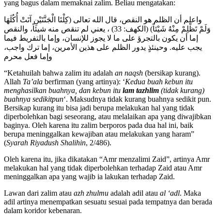
yang bagus dalam memaknai zalim. Beliau mengatakan:
واعلم أن الظلم هو النقص، قال الله تعالى (كِلْتَا الْجَنَّتَيْنِ آتَتْ أُكُلَهَا
وَلَمْ تَظْلِمْ مِنْهُ شَيْئاً) (الكهف: 33) ، يعني لم تنقص منه شيئاً، والنقص
إما أن يكون بالتجرؤ على ما لا يجوز للإنسان، وإما بالتفريط فيما
يجب عليه. وحينئذٍ يدور الظلم على هذين الأمرين، إما ترك واجب،
وإما فعل محرم
“Ketahuilah bahwa zalim itu adalah
an naqsh
(bersikap kurang).
Allah
Ta’ala
berfirman (yang artinya): ‘
Kedua buah kebun itu
menghasilkan buahnya, dan kebun itu
lam tazhlim
(tidak kurang)
buahnya sedikitpun
‘. Maksudnya tidak kurang buahnya sedikit pun.
Bersikap kurang itu bisa jadi berupa melakukan hal yang tidak
diperbolehkan bagi seseorang, atau melalaikan apa yang diwajibkan
baginya. Oleh karena itu zalim berporos pada dua hal ini, baik
berupa meninggalkan kewajiban atau melakukan yang haram”
(
Syarah Riyadush Shalihin
, 2/486).
Oleh karena itu, jika dikatakan “Amr menzalimi Zaid”, artinya Amr
melakukan hal yang tidak diperbolehkan terhadap Zaid atau Amr
meninggalkan apa yang wajib ia lakukan terhadap Zaid.
Lawan dari zalim atau
azh zhulmu
adalah adil atau
al ‘adl
. Maka
adil artinya menempatkan sesuatu sesuai pada tempatnya dan berada
dalam koridor kebenaran.