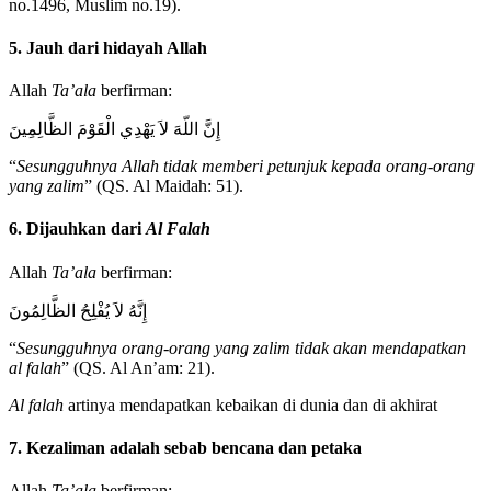
no.1496, Muslim no.19).
5. Jauh dari hidayah Allah
Allah
Ta’ala
berfirman:
إِنَّ اللّهَ لاَ يَهْدِي الْقَوْمَ الظَّالِمِينَ
“
Sesungguhnya Allah tidak memberi petunjuk kepada orang-orang
yang zalim
” (QS. Al Maidah: 51).
6. Dijauhkan dari
Al Falah
Allah
Ta’ala
berfirman:
إِنَّهُ لاَ يُفْلِحُ الظَّالِمُونَ
“
Sesungguhnya orang-orang yang zalim tidak akan mendapatkan
al falah
” (QS. Al An’am: 21).
Al falah
artinya mendapatkan kebaikan di dunia dan di akhirat
7. Kezaliman adalah sebab bencana dan petaka
Allah
Ta’ala
berfirman: