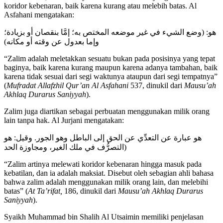
koridor kebenaran, baik karena kurang atau melebih batas. Al
Asfahani mengatakan:
هو: (وضع الشيء في غير موضعه المختص به؛ إمَّا بنقصان أو بزيادة؛
وإما بعدول عن وقته أو مكانه)
“Zalim adalah meletakkan sesuatu bukan pada posisinya yang tepat
baginya, baik karena kurang maupun karena adanya tambahan, baik
karena tidak sesuai dari segi waktunya ataupun dari segi tempatnya”
(
Mufradat Allafzhil Qur’an Al Asfahani
537, dinukil dari
Mausu’ah
Akhlaq Durarus Saniyyah
).
Zalim juga diartikan sebagai perbuatan menggunakan milik orang
lain tanpa hak. Al Jurjani mengatakan:
هو عبارة عن التعدِّي عن الحق إلى الباطل وهو الجور. وقيل: هو
التصرُّف في ملك الغير، ومجاوزة الحد)
“Zalim artinya melewati koridor kebenaran hingga masuk pada
kebatilan, dan ia adalah maksiat. Disebut oleh sebagian ahli bahasa
bahwa zalim adalah menggunakan milik orang lain, dan melebihi
batas” (
At Ta’rifat,
186, dinukil dari
Mausu’ah Akhlaq Durarus
Saniyyah
).
Syaikh Muhammad bin Shalih Al Utsaimin memiliki penjelasan