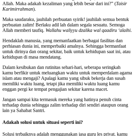
Allah. Maka adakah kezaliman yang lebih besar dari ini?” (
Taisir
Karimirrahman
).
Maka saudaraku, jauhilah perbuatan syirik! jauhilah semua bentuk
perbuatan zalim! Berlaku adil lah dalam segala sesuatu. Semoga
Allah memberi taufiq.
Wallahu waliyyu dzalika wal qaadiru ‘alaihi
.
Hendaklah manusia, yang memanfaatkan berbagai fasilitas dan
perhiasan dunia ini, memperbaiki amalnya. Sehingga bermanfaat
untuk dirinya dan orang sekitar, baik untuk kehidupan saat ini, atau
kehidupan di masa mendatang.
Dalam kesibukan dan rutinitas sehari-hari, seberapa seringkah
kamu berfikir untuk meluangkan waktu untuk memperdalam agama
islam atau mengaji? Apalagi kamu yang sibuk bekerja dan susah
memiliki waktu luang, tetapi jika memiliki waktu luang kamu
enggan pergi ke tempat pengajian sekitar karena macet.
Jangan sampai kita termasuk mereka yang hatinya penuh cinta
terhadap dunia sehingga zalim terhadap diri sendiri ataupun orang
lain ya Sahabat Santri.
Adakah solusi untuk situasi seperti ini?
Solusi terbaiknya adalah menggunakan jasa guru les privat. kamu