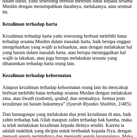
dalam darah, yaitu seseorang berbuat melebihi batas kepada sesama
Muslim dengan menumpahkan darahnya, melukainya, atau semisal
itu.
Kezaliman terhadap harta
Kezaliman terhadap harta yaitu seseorang berbuat melebihi batas
terhadap sesama Muslim dalam masalah harta, baik berupa enggan
mengeluarkan yang wajib ia keluarkan, atau dengan melakukan hal
yang haram dalam masalah harta, atau berupa meninggalkan hal
wajib ia lakukan, atau juga berupa melakukan sesuatu yang
diharamkan terhadap harta orang lain.
Kezaliman terhadap kehormatan
Adapun kezaliman terhadap kehormatan orang lain itu mencakup
berbuat melebihi batas terhadap sesama Muslim dengan melakukan
zina, atau
liwath
(sodomi),
qodzaf
, dan semisalnya. Semua jenis
kezaliman ini haram hukumnya” (
Syarah Riyadus Shalihin
, 2/485).
Dan barangsiapa yang melakukan dua jenis kezaliman di atas, baik
zalim terhadap hak Allah maupun zalim terhadap hak hamba, maka
ia telah melakukan kezaliman kepada dirinya sendiri. Karena ia
adalah makhluk yang dicipta untuk beribadah kepada-Nya, dengan
menaati segala perintahnya dan menjauhi segala larangannya. Maka