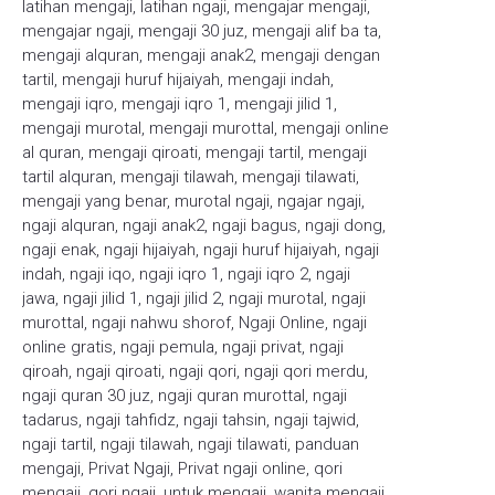
latihan mengaji
,
latihan ngaji
,
mengajar mengaji
,
mengajar ngaji
,
mengaji 30 juz
,
mengaji alif ba ta
,
mengaji alquran
,
mengaji anak2
,
mengaji dengan
tartil
,
mengaji huruf hijaiyah
,
mengaji indah
,
mengaji iqro
,
mengaji iqro 1
,
mengaji jilid 1
,
mengaji murotal
,
mengaji murottal
,
mengaji online
al quran
,
mengaji qiroati
,
mengaji tartil
,
mengaji
tartil alquran
,
mengaji tilawah
,
mengaji tilawati
,
mengaji yang benar
,
murotal ngaji
,
ngajar ngaji
,
ngaji alquran
,
ngaji anak2
,
ngaji bagus
,
ngaji dong
,
ngaji enak
,
ngaji hijaiyah
,
ngaji huruf hijaiyah
,
ngaji
indah
,
ngaji iqo
,
ngaji iqro 1
,
ngaji iqro 2
,
ngaji
jawa
,
ngaji jilid 1
,
ngaji jilid 2
,
ngaji murotal
,
ngaji
murottal
,
ngaji nahwu shorof
,
Ngaji Online
,
ngaji
online gratis
,
ngaji pemula
,
ngaji privat
,
ngaji
qiroah
,
ngaji qiroati
,
ngaji qori
,
ngaji qori merdu
,
ngaji quran 30 juz
,
ngaji quran murottal
,
ngaji
tadarus
,
ngaji tahfidz
,
ngaji tahsin
,
ngaji tajwid
,
ngaji tartil
,
ngaji tilawah
,
ngaji tilawati
,
panduan
mengaji
,
Privat Ngaji
,
Privat ngaji online
,
qori
mengaji
,
qori ngaji
,
untuk mengaji
,
wanita mengaji
,