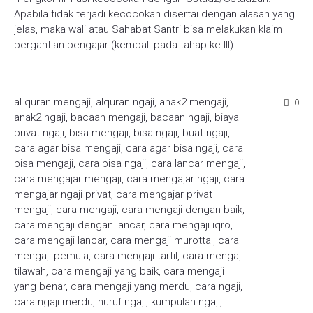
Apabila tidak terjadi kecocokan disertai dengan alasan yang
jelas, maka wali atau Sahabat Santri bisa melakukan klaim
pergantian pengajar (kembali pada tahap ke-III).
al quran mengaji
,
alquran ngaji
,
anak2 mengaji
,
0
anak2 ngaji
,
bacaan mengaji
,
bacaan ngaji
,
biaya
privat ngaji
,
bisa mengaji
,
bisa ngaji
,
buat ngaji
,
cara agar bisa mengaji
,
cara agar bisa ngaji
,
cara
bisa mengaji
,
cara bisa ngaji
,
cara lancar mengaji
,
cara mengajar mengaji
,
cara mengajar ngaji
,
cara
mengajar ngaji privat
,
cara mengajar privat
mengaji
,
cara mengaji
,
cara mengaji dengan baik
,
cara mengaji dengan lancar
,
cara mengaji iqro
,
cara mengaji lancar
,
cara mengaji murottal
,
cara
mengaji pemula
,
cara mengaji tartil
,
cara mengaji
tilawah
,
cara mengaji yang baik
,
cara mengaji
yang benar
,
cara mengaji yang merdu
,
cara ngaji
,
cara ngaji merdu
,
huruf ngaji
,
kumpulan ngaji
,