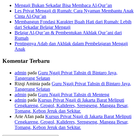
Mengaji Bukan Sekadar Bisa Membaca Al-Qur’an
Les Privat Mengaji di Rumah: Cara Nyaman Membantu Anak
Cinta Al-Qur’an
Membangun Fondasi Karakter Buah Hati dari Rumah: Lebih
dari Sekadar Belajar Mengaji
Belajar Al-Qur’an & Pembentukan Akhlak Qur’ani dari
Rumah
Pentingnya Adab dan Akhlak dalam Pembelajaran Mengaji
Anak
Komentar Terbaru
admin
pada
Guru Ngaji Privat Tahsin di Bintaro Jaya,
Tangerang Selatan
Rizqi Aminia
pada
Guru Ngaji Privat Tahsin di Bintaro Jaya,
Tangerang Selatan
admin
pada
Guru Ngaji Privat Tahsin di Menteng
admin
pada
Kursus Privat Ngaji di Jakarta Barat Meliputi
Cengkareng, Grogol, Kalideres, Srengseng, Mangga Besar,
Tomang, Kebon Jeruk dan Sekitar.
Arie Afan
pada
Kursus Privat Ngaji di Jakarta Barat Meliputi
Cengkareng, Grogol, Kalideres, Srengseng, Mangga Besar,
Tomang, Kebon Jeruk dan Sekitar.