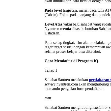
akan dimulai dari cara bersuci dengan be
Pada level lanjutan
, materi baca tulis 
(Tahsin). Fokus pada panjang dan pendek
Level Atas
yakni bagi sahabat yang sudah
Nyantren memfasilitasi kebutuhan Sahaba
Ustadzah.
Pada setiap tingkat, Tim akan melalukan
p
Agar target sesuai dengan kemampuan awa
selama proses belajar bisa diketahui.
Cara Mendaftar di Program IQ
Tahap 1
Sahabat Santren melakukan
perdaftaran O
service
nyantren.com akan menghubungi me
memandu pengisian form pendaftaran.
atau
Sahabat Santren menghubungi
custumor s