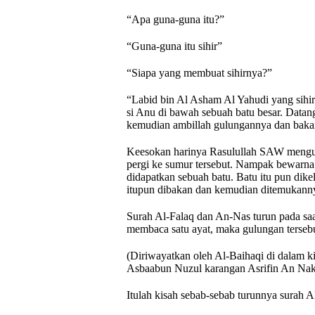
“Apa guna-guna itu?”
“Guna-guna itu sihir”
“Siapa yang membuat sihirnya?”
“Labid bin Al Asham Al Yahudi yang sihi
si Anu di bawah sebuah batu besar. Datang
kemudian ambillah gulungannya dan bakar
Keesokan harinya Rasulullah SAW mengu
pergi ke sumur tersebut. Nampak bewarna m
didapatkan sebuah batu. Batu itu pun di
itupun dibakan dan kemudian ditemukanny
Surah Al-Falaq dan An-Nas turun pada saat
membaca satu ayat, maka gulungan tersebu
(Diriwayatkan oleh Al-Baihaqi di dalam k
Asbaabun Nuzul karangan Asrifin An Nak
Itulah kisah sebab-sebab turunnya surah 