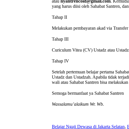
atau
nyantrencoid@gmail.com
. Kemudia
yang harus diisi oleh Sahabat Santren, da
Tahap II
Melakukan pembayaran akad via Transfer B
Tahap III
Curiculum Vitea (CV) Ustadz atau Ustadzah
Tahap IV
Setelah pertemuan belajar pertama Sahab
Ustadz dan Ustadzah. Apabila tidak terjad
wali atau Sahabat Santren bisa melakukan 
Semoga bermanfaat ya Sahabat Santren
Wassalamu’alaikum Wr. Wb.
Belajar Ngaji Dewasa di Jakarta Selatan
,
B