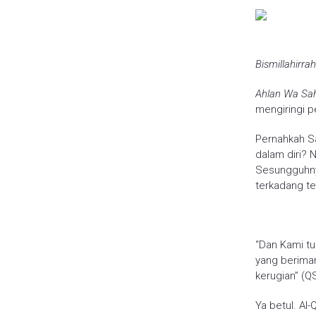
Bismillahirr
Ahlan Wa Sa
mengiringi p
Pernahkah Sa
dalam diri? 
Sesungguhnya
terkadang te
“Dan Kami tu
yang beriman
kerugian” (QS.
Ya betul. Al