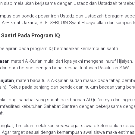
an siap melalukan kerjasama dengan Ustadz dan Ustadzah tersebut
 kampus dan pondok pesantren Ustadz dan Ustadzah beragam sepert
, Al-Hikmah Jakarta, STEI SEBI, UIN Syarif Hidayatullah dan kampus I
 Santri Pada Program IQ
elajaran pada program IQ berdasarkan kemampuan santri.
dasar
, materi Al-Qur’an mulai dari Iqra yakni mengenal huruf Hijaiyah. 
 dari cara bersuci dengan benar sesuai tuntunan Rasulullah SAW.
anjutan
, materi baca tulis Al-Qur’an sudah masuk pada tahap pemb
sin). Fokus pada panjang dan pendek dan hukum bacaan yang bena
akni bagi sahabat yang sudah baik bacaan Al-Qur’an nya dan ingin 
mfasilitasi kebutuhan Sahabat Santren dengan bekerjasama deng
ah.
tingkat, Tim akan melalukan
pretest
agar siswa dikelompokan sesua
a. Agar target sesuai dengan kemampuan awal siswa maka estimas