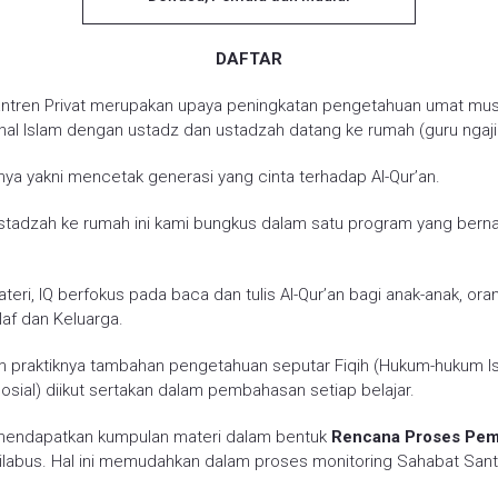
DAFTAR
ntren Privat merupakan upaya peningkatan pengetahuan umat mus
al Islam dengan ustadz dan ustadzah datang ke rumah (guru ngaji 
inya yakni mencetak generasi yang cinta terhadap Al-Qur’an.
stadzah ke rumah ini kami bungkus dalam satu program yang ber
teri, IQ berfokus pada baca dan tulis Al-Qur’an bagi anak-anak, or
af dan Keluarga.
 praktiknya tambahan pengetahuan seputar Fiqih (Hukum-hukum Is
sial) diikut sertakan dalam pembahasan setiap belajar.
 mendapatkan kumpulan materi dalam bentuk
Rencana Proses Pem
labus. Hal ini memudahkan dalam proses monitoring Sahabat Sant