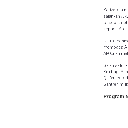
Ketika kita
salahkan Al-
tersebut se
kepada Alla
Untuk mening
membaca Al-Q
Al-Qur’an ma
Salah satu i
Kini bagi Sa
Qur’an baik 
Santren milik
Program N