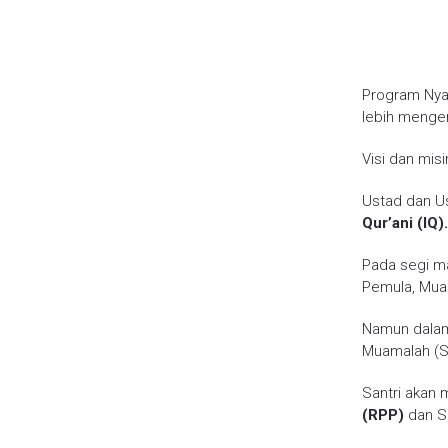
Program Nya
lebih mengen
Visi dan mis
Ustad dan U
Qur’ani (IQ).
Pada segi ma
Pemula, Mual
Namun dalam
Muamalah (So
Santri akan
(RPP)
dan Si