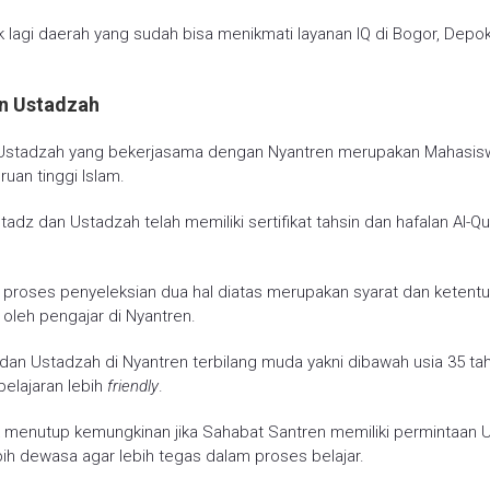
 lagi daerah yang sudah bisa menikmati layanan IQ di Bogor, Depo
n Ustadzah
Ustadzah yang bekerjasama dengan Nyantren merupakan Mahasis
ruan tinggi Islam.
tadz dan Ustadzah telah memiliki sertifikat tahsin dan hafalan Al-Qu
proses penyeleksian dua hal diatas merupakan syarat dan ketent
i oleh pengajar di Nyantren.
dan Ustadzah di Nyantren terbilang muda yakni dibawah usia 35 ta
elajaran lebih
friendly
.
 menutup kemungkinan jika Sahabat Santren memiliki permintaan 
ih dewasa agar lebih tegas dalam proses belajar.