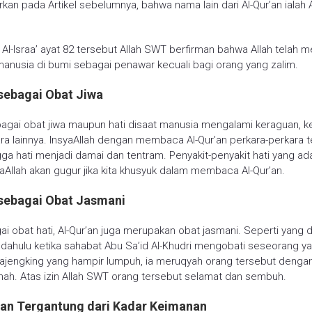
rkan pada Artikel sebelumnya, bahwa nama lain dari Al-Qur’an ialah 
Al-Israa’ ayat 82 tersebut Allah SWT berfirman bahwa Allah telah m
manusia di bumi sebagai penawar kecuali bagi orang yang zalim.
 sebagai Obat Jiwa
bagai obat jiwa maupun hati disaat manusia mengalami keraguan, k
ra lainnya. InsyaAllah dengan membaca Al-Qur’an perkara-perkara 
gga hati menjadi damai dan tentram. Penyakit-penyakit hati yang ada
syaAllah akan gugur jika kita khusyuk dalam membaca Al-Qur’an.
 sebagai Obat Jasmani
ai obat hati, Al-Qur’an juga merupakan obat jasmani. Seperti yang d
ahulu ketika sahabat Abu Sa’id Al-Khudri mengobati seseorang y
lajengking yang hampir lumpuh, ia meruqyah orang tersebut denga
ihah. Atas izin Allah SWT orang tersebut selamat dan sembuh.
n Tergantung dari Kadar Keimanan