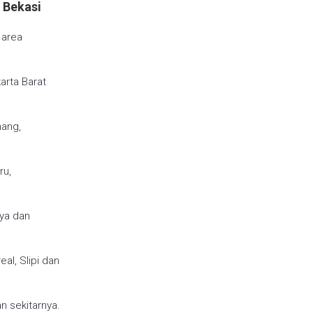
 Bekasi
 area
karta Barat
nang,
ru,
lya dan
al, Slipi dan
n sekitarnya.