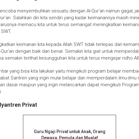
 mencoba menyembuhkan sesuatu dengan Al-Qur’an namun gagal, j
Qur’an. Salahkan diri kita sendiri yang kadar keimanannya masih mini
harusnya memacu kita untuk terus semangat meningkatkan keimana
h SWT.
katkan keimanan kita kepada Allah SWT tidak terlepas dari kemam
ur’an dengan baik dan benar. Semakin kita giat untuk memperdal
ka semakin terlihat kesungguhan kita untuk terus mengejar ridho Al
khtiar yang bisa kita lakukan yaitu mengikuti program belajar memba
habat Santren yang ingin mulai belajar dan memperdalam ilmu-ilm
dari dasar maupun yang ingin melancarkan dapat mengikuti Progra
i.
yantren Privat
Guru Ngaji Privat untuk Anak, Orang
Dewasa, Pemula dan Mualaf