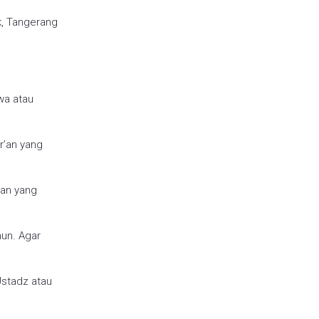
k, Tangerang
wa atau
r’an yang
uan yang
hun. Agar
Ustadz atau