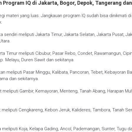
 Program IQ di Jakarta, Bogor, Depok, Tangerang dan
segi materi yang luas. Jangkauan program IQ sudah bisa dinikmati di
.
a sendiri meliputi Jakarta Timur, Jakarta Selatan, Jakarta Pusat, Ja
Utara.
rta Timur meliputi Cibubur, Pasar Rebo, Condet, Rawamangun, Cipi
Kp. Melayu, Duren Sawit dan sekitanya.
tan meliputi Pasar Minggu, Kalibata, Pancoran, Tebet, Kebayoran Ba
ama dan sekitarnya.
t meliputi Gambir, Kemayoran, Menteng, Tanah Abang, Harapan Mu
t meliputi Cengkareng, Kebon Jeruk, Kalideres, Tambora, Tanah Sere
a meliputi Koja, Kelapa Gading, Ancol, Pademangan, Sunter, Tugu da