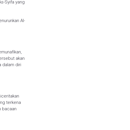
As-Syifa yang
enurunkan Al-
emunafikan,
tersebut akan
 dalam diri
iceritakan
ang terkena
n bacaan