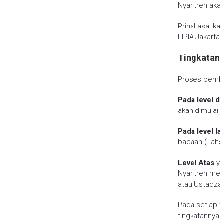
Nyantren ak
Prihal asal
LIPIA Jakarta
Tingkatan
Proses pemb
Pada level 
akan dimulai
Pada level l
bacaan (Tah
Level Atas
y
Nyantren me
atau Ustadz
Pada setiap 
tingkatanny