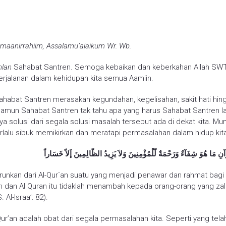
ahmaanirrahiim, Assalamu’alaikum Wr. Wb.
hlan
Sahabat Santren. Semoga kebaikan dan keberkahan Allah SWT
erjalanan dalam kehidupan kita semua Aamiin.
habat Santren merasakan kegundahan, kegelisahan, sakit hati hin
Namun Sahabat Santren tak tahu apa yang harus Sahabat Santren l
 solusi dari segala solusi masalah tersebut ada di dekat kita. Mun
rlalu sibuk memikirkan dan meratapi permasalahan dalam hidup kita
ْﺁﻥِ ﻣَﺎ ﻫُﻮَ ﺷِﻔَﺂﺀٌ ﻭَﺭَﺣْﻤَﺔٌ ﻟّﻠْﻤُﺆْﻣِﻨِﻴﻦَ ﻭَﻻَ ﻳَﺰِﻳﺪُ ﺍﻟﻈّﺎﻟِﻤِﻴﻦَ ﺇَﻻّ ﺧَﺴَﺎﺭﺍً
runkan dari Al-Qur`an suatu yang menjadi penawar dan rahmat bagi
 dan Al Quran itu tidaklah menambah kepada orang-orang yang zal
 Al-Israa’: 82).
-Qur’an adalah obat dari segala permasalahan kita. Seperti yang tela