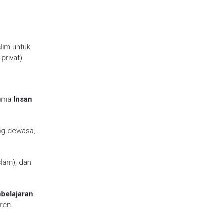
lim untuk
privat).
nama
Insan
ang dewasa,
lam), dan
belajaran
ren.