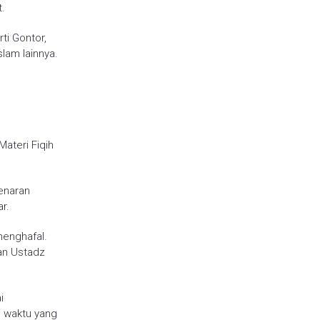
.
i Gontor,
slam lainnya.
Materi Fiqih
enaran
r.
menghafal.
an Ustadz
i
i waktu yang