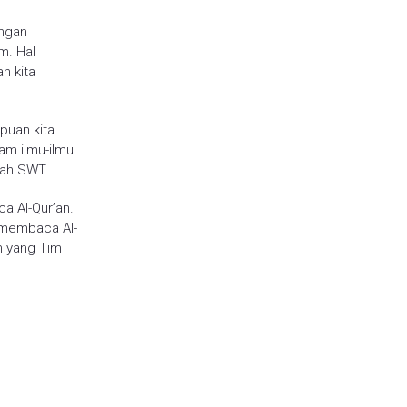
angan
m. Hal
n kita
puan kita
am ilmu-ilmu
lah SWT.
ca Al-Qur’an.
u membaca Al-
m yang Tim