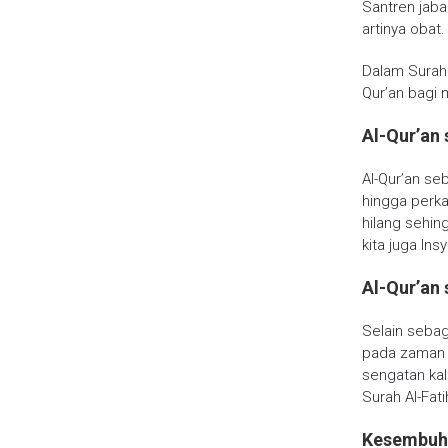
Santren jaba
artinya obat.
Dalam Surah 
Qur’an bagi 
Al-Qur’an
Al-Qur’an se
hingga perka
hilang sehin
kita juga In
Al-Qur’an
Selain sebag
pada zaman d
sengatan ka
Surah Al-Fat
Kesembuha