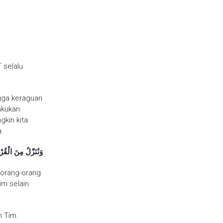
 selalu
gga keraguan
akukan.
gkin kita
.
ﻭَﻧُﻨَﺰّﻝُ ﻣِﻦَ ﺍﻟْﻘُﺮ
 orang-orang
im selain
h Tim