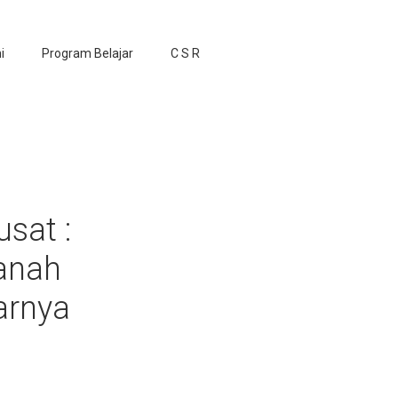
i
Program Belajar
C S R
usat :
anah
arnya