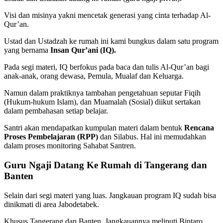
Visi dan misinya yakni mencetak generasi yang cinta terhadap Al-
Qur’an.
Ustad dan Ustadzah ke rumah ini kami bungkus dalam satu program
yang bernama
Insan Qur’ani (IQ).
Pada segi materi, IQ berfokus pada baca dan tulis Al-Qur’an bagi
anak-anak, orang dewasa, Pemula, Mualaf dan Keluarga.
Namun dalam praktiknya tambahan pengetahuan seputar Fiqih
(Hukum-hukum Islam), dan Muamalah (Sosial) diikut sertakan
dalam pembahasan setiap belajar.
Santri akan mendapatkan kumpulan materi dalam bentuk
Rencana
Proses Pembelajaran (RPP)
dan Silabus. Hal ini memudahkan
dalam proses monitoring Sahabat Santren.
Guru Ngaji Datang Ke Rumah di Tangerang dan
Banten
Selain dari segi materi yang luas. Jangkauan program IQ sudah bisa
dinikmati di area Jabodetabek.
Khusus Tangerang dan Banten, Jangkauannya meliputi Bintaro