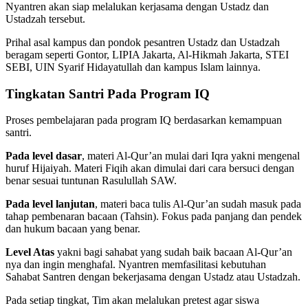
Nyantren akan siap melalukan kerjasama dengan Ustadz dan
Ustadzah tersebut.
Prihal asal kampus dan pondok pesantren Ustadz dan Ustadzah
beragam seperti Gontor, LIPIA Jakarta, Al-Hikmah Jakarta, STEI
SEBI, UIN Syarif Hidayatullah dan kampus Islam lainnya.
Tingkatan Santri Pada Program IQ
Proses pembelajaran pada program IQ berdasarkan kemampuan
santri.
Pada level dasar
, materi Al-Qur’an mulai dari Iqra yakni mengenal
huruf Hijaiyah. Materi Fiqih akan dimulai dari cara bersuci dengan
benar sesuai tuntunan Rasulullah SAW.
Pada level lanjutan
, materi baca tulis Al-Qur’an sudah masuk pada
tahap pembenaran bacaan (Tahsin). Fokus pada panjang dan pendek
dan hukum bacaan yang benar.
Level Atas
yakni bagi sahabat yang sudah baik bacaan Al-Qur’an
nya dan ingin menghafal. Nyantren memfasilitasi kebutuhan
Sahabat Santren dengan bekerjasama dengan Ustadz atau Ustadzah.
Pada setiap tingkat, Tim akan melalukan pretest agar siswa