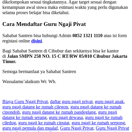
dikelompokan sesuai tingkatannya. Agar target sesuai dengan
kemampuan awal siswa maka estimasi waktu yang perlu digunakan
selama proses belajar bisa diketahui.
Cara Mendaftar Guru Ngaji Pivat
Sahabat Santren bisa hubungi Admin
0852 1321 1110
atau isi form
registasi online
disini
.
Bagi Sahabat Santren di Cibubur dan sekitarnya bisa ke kantor
di
Jalan SMPN 258 NO. 15 C RT/RW 05/010 Cibubur Jakarta
Timur.
Semoga bermanfaat ya Sahabat Santren
Wassalamu’alaikum Wr. Wb.
Biaya Guru Ngaji Privat
,
daftar guru ngaji privat
,
guru ngaji anak
,
guru ngaji datang ke rumah cilegon
,
guru ngaji datang ke rumah
cipondoh
,
guru ngaji datang ke rumah pandeglang
,
guru ngaji
datang ke rumah serang
,
guru ngaji dewasa
,
guru ngaji ke rumah
ciledug
,
guru ngaji ke rumah ciputat
,
guru ngaji ke rumah serpong
,
guru ngaji pemula dan mualaf
,
Guru Ngaji Privat
,
Guru Ngaji Privat