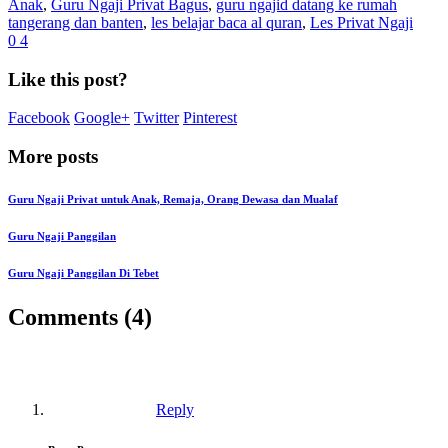
Anak
,
Guru Ngaji Privat Bagus
,
guru ngajid datang ke rumah
tangerang dan banten
,
les belajar baca al quran
,
Les Privat Ngaji
0
4
Like this post?
Facebook
Google+
Twitter
Pinterest
More posts
Guru Ngaji Privat untuk Anak, Remaja, Orang Dewasa dan Mualaf
Guru Ngaji Panggilan
Guru Ngaji Panggilan Di Tebet
Comments (4)
Reply