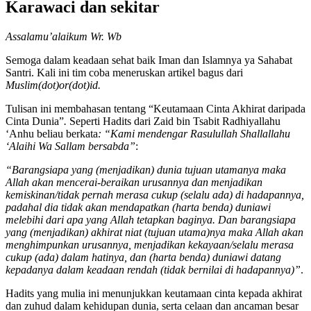
Karawaci dan sekitar
Assalamu’alaikum Wr. Wb
Semoga dalam keadaan sehat baik Iman dan Islamnya ya Sahabat
Santri. Kali ini tim coba meneruskan artikel bagus dari
Muslim(dot)or(dot)id.
Tulisan ini membahasan tentang “Keutamaan Cinta Akhirat daripada
Cinta Dunia”
.
Seperti Hadits dari Zaid bin Tsabit Radhiyallahu
‘Anhu beliau berkata
: “Kami mendengar Rasulullah Shallallahu
‘Alaihi Wa Sallam bersabda”
:
“Barangsiapa yang (menjadikan) dunia tujuan utamanya maka
Allah akan mencerai-beraikan urusannya dan menjadikan
kemiskinan/tidak pernah merasa cukup (selalu ada) di hadapannya,
padahal dia tidak akan mendapatkan (harta benda) duniawi
melebihi dari apa yang Allah tetapkan baginya. Dan barangsiapa
yang (menjadikan) akhirat niat (tujuan utama)nya maka Allah akan
menghimpunkan urusannya, menjadikan kekayaan/selalu merasa
cukup (ada) dalam hatinya, dan (harta benda) duniawi datang
kepadanya dalam keadaan rendah (tidak bernilai di hadapannya)”
.
Hadits yang mulia ini menunjukkan keutamaan cinta kepada akhirat
dan zuhud dalam kehidupan dunia, serta celaan dan ancaman besar