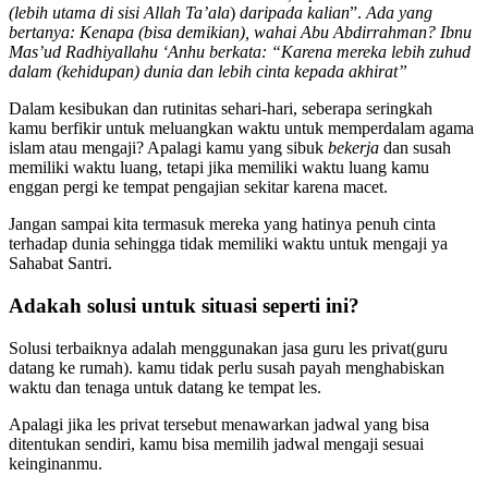
(lebih utama di sisi Allah Ta’ala
)
daripada kalian
”.
Ada yang
bertanya: Kenapa (bisa demikian), wahai Abu Abdirrahman? Ibnu
Mas’ud Radhiyallahu ‘Anhu berkata:
“Karena mereka lebih zuhud
dalam (kehidupan) dunia dan lebih cinta kepada akhirat”
Dalam kesibukan dan rutinitas sehari-hari, seberapa seringkah
kamu berfikir untuk meluangkan waktu untuk memperdalam agama
islam atau mengaji? Apalagi kamu yang sibuk
bekerja
dan susah
memiliki waktu luang, tetapi jika memiliki waktu luang kamu
enggan pergi ke tempat pengajian sekitar karena macet.
Jangan sampai kita termasuk mereka yang hatinya penuh cinta
terhadap dunia sehingga tidak memiliki waktu untuk mengaji ya
Sahabat Santri.
Adakah solusi untuk situasi seperti ini?
Solusi terbaiknya adalah menggunakan jasa guru les privat(guru
datang ke rumah). kamu tidak perlu susah payah menghabiskan
waktu dan tenaga untuk datang ke tempat les.
Apalagi jika les privat tersebut menawarkan jadwal yang bisa
ditentukan sendiri, kamu bisa memilih jadwal mengaji sesuai
keinginanmu.