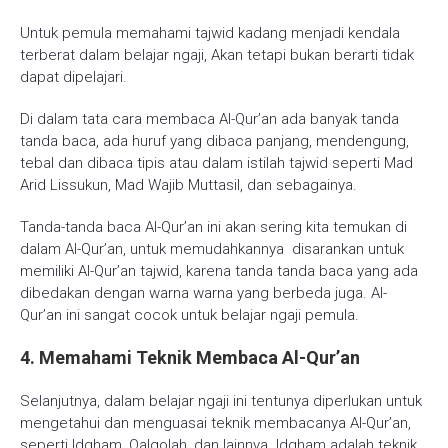
Untuk pemula memahami tajwid kadang menjadi kendala
terberat dalam belajar ngaji, Akan tetapi bukan berarti tidak
dapat dipelajari.
Di dalam tata cara membaca Al-Qur’an ada banyak tanda
tanda baca, ada huruf yang dibaca panjang, mendengung,
tebal dan dibaca tipis atau dalam istilah tajwid seperti Mad
Arid Lissukun, Mad Wajib Muttasil, dan sebagainya.
Tanda-tanda baca Al-Qur’an ini akan sering kita temukan di
dalam Al-Qur’an, untuk memudahkannya disarankan untuk
memiliki Al-Qur’an tajwid, karena tanda tanda baca yang ada
dibedakan dengan warna warna yang berbeda juga. Al-
Qur’an ini sangat cocok untuk belajar ngaji pemula.
4. Memahami Teknik Membaca Al-Qur’an
Selanjutnya, dalam belajar ngaji ini tentunya diperlukan untuk
mengetahui dan menguasai teknik membacanya Al-Qur’an,
seperti Idgham, Qalqolah, dan lainnya. Idgham adalah teknik