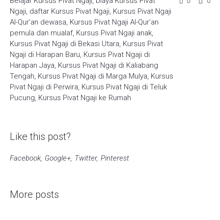
Belajar Kursus Pivat Ngaji
,
biaya Kursus Pivat
0
0
Ngaji
,
daftar Kursus Pivat Ngaji
,
Kursus Pivat Ngaji
Al-Qur’an dewasa
,
Kursus Pivat Ngaji Al-Qur’an
pemula dan mualaf
,
Kursus Pivat Ngaji anak
,
Kursus Pivat Ngaji di Bekasi Utara
,
Kursus Pivat
Ngaji di Harapan Baru
,
Kursus Pivat Ngaji di
Harapan Jaya
,
Kursus Pivat Ngaji di Kaliabang
Tengah
,
Kursus Pivat Ngaji di Marga Mulya
,
Kursus
Pivat Ngaji di Perwira
,
Kursus Pivat Ngaji di Teluk
Pucung
,
Kursus Pivat Ngaji ke Rumah
Like this post?
Facebook
Google+
Twitter
Pinterest
More posts