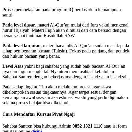
Proses pembelajaran pada program IQ berdasarkan kemampuan
santri.
Pada level dasar
, materi Al-Qur’an mulai dari Iqra yakni mengenal
huruf Hijaiyah. Materi Fiqih akan dimulai dari cara bersuci dengan
benar sesuai tuntunan Rasulullah SAW.
Pada level lanjutan
, materi baca tulis Al-Qur’an sudah masuk pada
tahap pembenaran bacaan (Tahsin). Fokus pada panjang dan pendek
dan hukum bacaan yang benar.
Level Atas
yakni bagi sahabat yang sudah baik bacaan Al-Qur’an
nya dan ingin menghafal. Nyantren memfasilitasi kebutuhan
Sahabat Santren dengan bekerjasama dengan Ustadz atau Ustadzah.
Pada setiap tingkat, Tim akan melalukan pretest agar siswa
dikelompokan sesuai tingkatannya. Agar target sesuai dengan
kemampuan awal siswa maka estimasi waktu yang perlu digunakan
selama proses belajar bisa diketahui.
Cara Mendaftar Kursus Pivat Ngaji
Sahabat Santren bisa hubungi Admin
0852 1321 1110
atau isi form
registasi online
disini
.