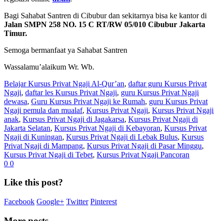
Bagi Sahabat Santren di Cibubur dan sekitarnya bisa ke kantor di
Jalan SMPN 258 NO. 15 C RT/RW 05/010 Cibubur Jakarta
Timur.
Semoga bermanfaat ya Sahabat Santren
Wassalamu’alaikum Wr. Wb.
Belajar Kursus Privat Ngaji Al-Qur’an
,
daftar guru Kursus Privat
Ngaji
,
daftar les Kursus Privat Ngaji
,
guru Kursus Privat Ngaji
dewasa
,
Guru Kursus Privat Ngaji ke Rumah
,
guru Kursus Privat
Ngaji pemula dan mualaf
,
Kursus Privat Ngaji
,
Kursus Privat Ngaji
anak
,
Kursus Privat Ngaji di Jagakarsa
,
Kursus Privat Ngaji di
Jakarta Selatan
,
Kursus Privat Ngaji di Kebayoran
,
Kursus Privat
Ngaji di Kuningan
,
Kursus Privat Ngaji di Lebak Bulus
,
Kursus
Privat Ngaji di Mampang
,
Kursus Privat Ngaji di Pasar Minggu
,
Kursus Privat Ngaji di Tebet
,
Kursus Privat Ngaji Pancoran
0
0
Like this post?
Facebook
Google+
Twitter
Pinterest
More posts