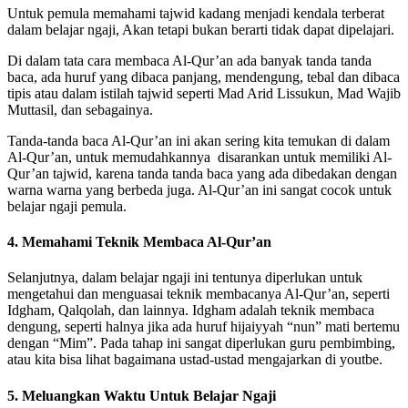
Untuk pemula memahami tajwid kadang menjadi kendala terberat
dalam belajar ngaji, Akan tetapi bukan berarti tidak dapat dipelajari.
Di dalam tata cara membaca Al-Qur’an ada banyak tanda tanda
baca, ada huruf yang dibaca panjang, mendengung, tebal dan dibaca
tipis atau dalam istilah tajwid seperti Mad Arid Lissukun, Mad Wajib
Muttasil, dan sebagainya.
Tanda-tanda baca Al-Qur’an ini akan sering kita temukan di dalam
Al-Qur’an, untuk memudahkannya disarankan untuk memiliki Al-
Qur’an tajwid, karena tanda tanda baca yang ada dibedakan dengan
warna warna yang berbeda juga. Al-Qur’an ini sangat cocok untuk
belajar ngaji pemula.
4. Memahami Teknik Membaca Al-Qur’an
Selanjutnya, dalam belajar ngaji ini tentunya diperlukan untuk
mengetahui dan menguasai teknik membacanya Al-Qur’an, seperti
Idgham, Qalqolah, dan lainnya. Idgham adalah teknik membaca
dengung, seperti halnya jika ada huruf hijaiyyah “nun” mati bertemu
dengan “Mim”. Pada tahap ini sangat diperlukan guru pembimbing,
atau kita bisa lihat bagaimana ustad-ustad mengajarkan di youtbe.
5. Meluangkan Waktu Untuk Belajar Ngaji