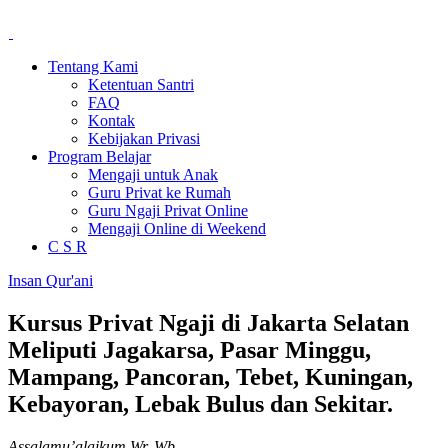
Tentang Kami
Ketentuan Santri
FAQ
Kontak
Kebijakan Privasi
Program Belajar
Mengaji untuk Anak
Guru Privat ke Rumah
Guru Ngaji Privat Online
Mengaji Online di Weekend
C S R
Insan Qur'ani
Kursus Privat Ngaji di Jakarta Selatan
Meliputi Jagakarsa, Pasar Minggu,
Mampang, Pancoran, Tebet, Kuningan,
Kebayoran, Lebak Bulus dan Sekitar.
Assalamu’alaikum Wr. Wb