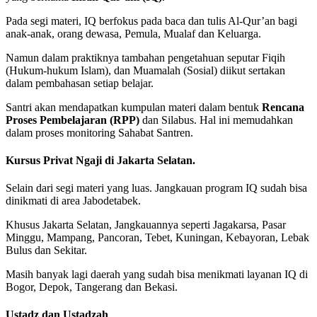
Pada segi materi, IQ berfokus pada baca dan tulis Al-Qur’an bagi
anak-anak, orang dewasa, Pemula, Mualaf dan Keluarga.
Namun dalam praktiknya tambahan pengetahuan seputar Fiqih
(Hukum-hukum Islam), dan Muamalah (Sosial) diikut sertakan
dalam pembahasan setiap belajar.
Santri akan mendapatkan kumpulan materi dalam bentuk
Rencana
Proses Pembelajaran (RPP)
dan Silabus. Hal ini memudahkan
dalam proses monitoring Sahabat Santren.
Kursus Privat Ngaji di Jakarta Selatan.
Selain dari segi materi yang luas. Jangkauan program IQ sudah bisa
dinikmati di area Jabodetabek.
Khusus Jakarta Selatan, Jangkauannya seperti Jagakarsa, Pasar
Minggu, Mampang, Pancoran, Tebet, Kuningan, Kebayoran, Lebak
Bulus dan Sekitar.
Masih banyak lagi daerah yang sudah bisa menikmati layanan IQ di
Bogor, Depok, Tangerang dan Bekasi.
Ustadz dan Ustadzah